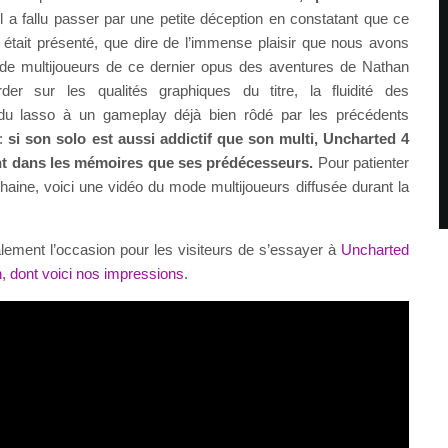
l a fallu passer par une petite déception en constatant que ce
i était présenté, que dire de l’immense plaisir que nous avons
ode multijoueurs de ce dernier opus des aventures de Nathan
rder sur les qualités graphiques du titre, la fluidité des
on du lasso à un gameplay déjà bien rôdé par les précédents
 :
si son solo est aussi addictif que son multi, Uncharted 4
ant dans les mémoires que ses prédécesseurs.
Pour patienter
haine, voici une vidéo du mode multijoueurs diffusée durant la
ement l’occasion pour les visiteurs de s’essayer à
Uncharted
, dont voici nos impressions
.