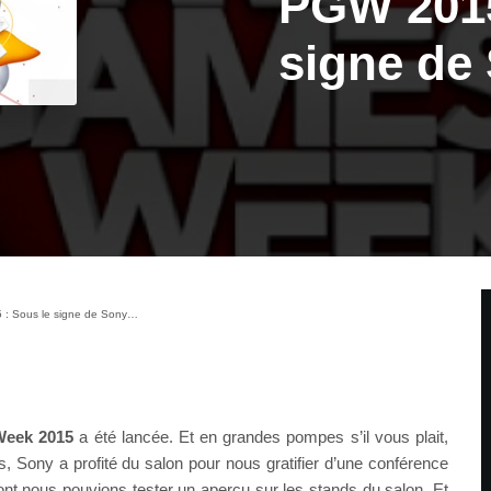
PGW 2015
signe d
: Sous le signe de Sony…
Week 2015
a été lancée. Et en grandes pompes s’il vous plait,
s, Sony a profité du salon pour nous gratifier d’une conférence
nt nous pouvions tester un aperçu sur les stands du salon. Et