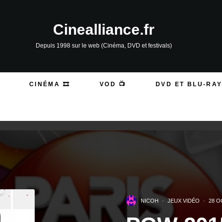
Cinealliance.fr
Depuis 1998 sur le web (Cinéma, DVD et festivals)
CINÉMA 🎞️
VOD 📺
DVD ET BLU-RAY
NICOH
·
JEUX VIDÉO
·
28 O