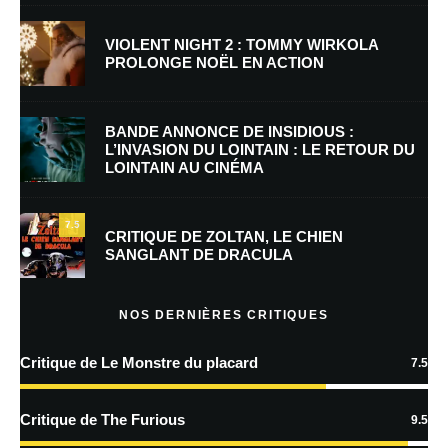
VIOLENT NIGHT 2 : TOMMY WIRKOLA
PROLONGE NOËL EN ACTION
E-mail
*
Site web
BANDE ANNONCE DE INSIDIOUS :
L’INVASION DU LOINTAIN : LE RETOUR DU
LOINTAIN AU CINÉMA
Enregistrer mon nom, mon e-mail et mon site dans le navigateur pour
mon prochain commentaire.
7.5
Prévenez-moi de tous les nouveaux commentaires par e-mail.
CRITIQUE DE ZOLTAN, LE CHIEN
SANGLANT DE DRACULA
Prévenez-moi de tous les nouveaux articles par e-mail.
NOS DERNIÈRES CRITIQUES
Critique de Le Monstre du placard
7.5
En savoir
plus sur la façon dont les données de vos commentaires sont
Critique de The Furious
9.5
traitées