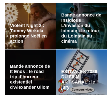
Bande annonce de
Insidious :
Violent Night 2 :
L’invasion du
Tommy Wirkola
lointain : le retour
prolonge Noël en
du Lointain au
action
cinéma
Bande annonce de
It Ends : le road
ESTIVALES 2026
trip d’horreur
DU FILM
existentiel
ARTISANAL : le
d’Alexander Ullom
jury