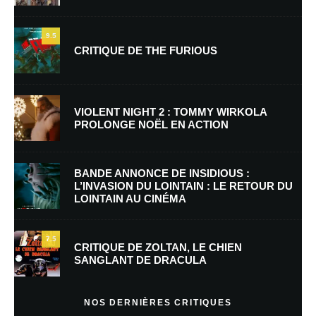
9.5
CRITIQUE DE THE FURIOUS
Nom
*
VIOLENT NIGHT 2 : TOMMY WIRKOLA
PROLONGE NOËL EN ACTION
E-mail
*
Site web
BANDE ANNONCE DE INSIDIOUS :
L’INVASION DU LOINTAIN : LE RETOUR DU
LOINTAIN AU CINÉMA
Enregistrer mon nom, mon e-mail et mon site dans le navigateur pour
mon prochain commentaire.
7.5
Prévenez-moi de tous les nouveaux commentaires par e-mail.
CRITIQUE DE ZOLTAN, LE CHIEN
SANGLANT DE DRACULA
Prévenez-moi de tous les nouveaux articles par e-mail.
NOS DERNIÈRES CRITIQUES