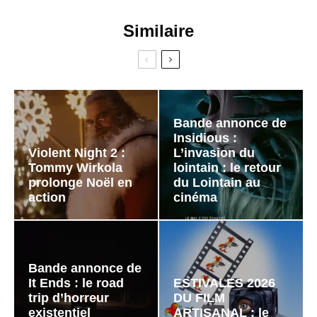
Similaire
Bande annonce de
Insidious :
Violent Night 2 :
L’invasion du
Tommy Wirkola
lointain : le retour
prolonge Noël en
du Lointain au
action
cinéma
Bande annonce de
It Ends : le road
ESTIVALES 2026
trip d’horreur
DU FILM
existentiel
ARTISANAL : le