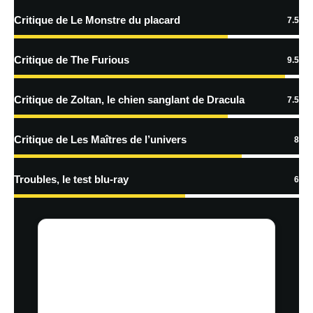
Critique de Le Monstre du placard
7.5
En savoir
plus sur la façon dont les données de vos commentaires sont
Critique de The Furious
9.5
traitées
Critique de Zoltan, le chien sanglant de Dracula
7.5
Critique de Les Maîtres de l’univers
8
Troubles, le test blu-ray
6