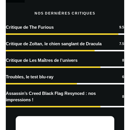
Prévenez-moi de tous les nouveaux articles par e-mail.
NOS DERNIÈRES CRITIQUES
Critique de The Furious
9.5
En savoir
plus sur la façon dont les données de vos commentaires sont
Critique de Zoltan, le chien sanglant de Dracula
7.5
traitées
Critique de Les Maîtres de l’univers
8
Troubles, le test blu-ray
6
Assassin’s Creed Black Flag Resynced : nos
8
impressions !