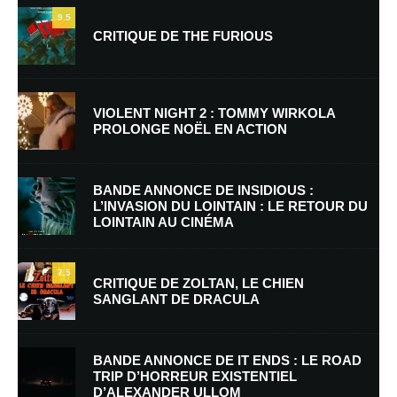
9.5
CRITIQUE DE THE FURIOUS
VIOLENT NIGHT 2 : TOMMY WIRKOLA
PROLONGE NOËL EN ACTION
Nom
*
BANDE ANNONCE DE INSIDIOUS :
L’INVASION DU LOINTAIN : LE RETOUR DU
LOINTAIN AU CINÉMA
E-mail
*
Site web
7.5
CRITIQUE DE ZOLTAN, LE CHIEN
SANGLANT DE DRACULA
Enregistrer mon nom, mon e-mail et mon site dans le navigateur pour
mon prochain commentaire.
BANDE ANNONCE DE IT ENDS : LE ROAD
Prévenez-moi de tous les nouveaux commentaires par e-mail.
TRIP D’HORREUR EXISTENTIEL
D’ALEXANDER ULLOM