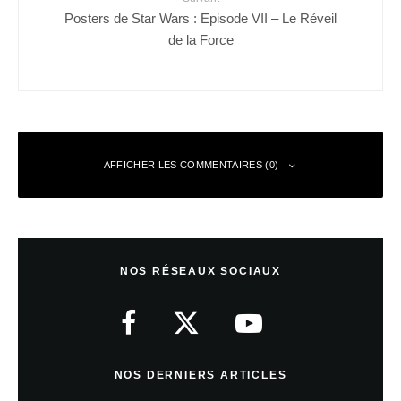
Posters de Star Wars : Episode VII – Le Réveil
de la Force
AFFICHER LES COMMENTAIRES (0)
Laisser un commentaire
NOS RÉSEAUX SOCIAUX
Votre adresse e-mail ne sera pas publiée.
Les champs obligatoires sont
indiqués avec
*
Commentaire
*
NOS DERNIERS ARTICLES