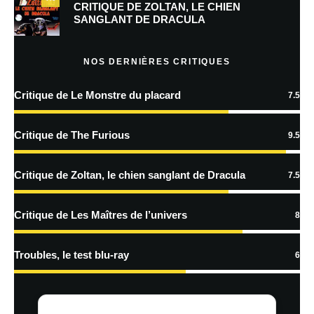
Prévenez-moi de tous les nouveaux commentaires par e-mail.
CRITIQUE DE ZOLTAN, LE CHIEN
SANGLANT DE DRACULA
Prévenez-moi de tous les nouveaux articles par e-mail.
NOS DERNIÈRES CRITIQUES
Critique de Le Monstre du placard
7.5
En savoir
plus sur la façon dont les données de vos commentaires sont
Critique de The Furious
9.5
traitées
Critique de Zoltan, le chien sanglant de Dracula
7.5
Critique de Les Maîtres de l’univers
8
Troubles, le test blu-ray
6