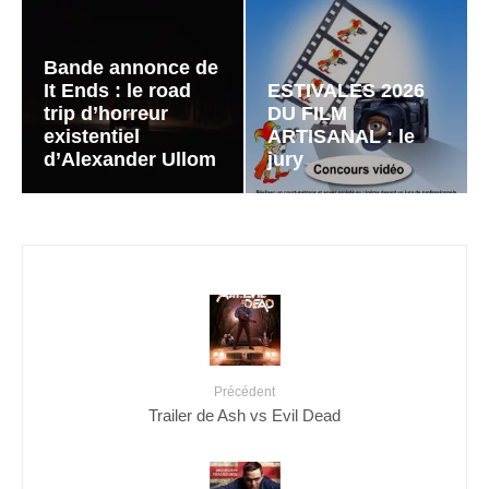
Bande annonce de
It Ends : le road
ESTIVALES 2026
trip d’horreur
DU FILM
existentiel
ARTISANAL : le
d’Alexander Ullom
jury
Précédent
Trailer de Ash vs Evil Dead