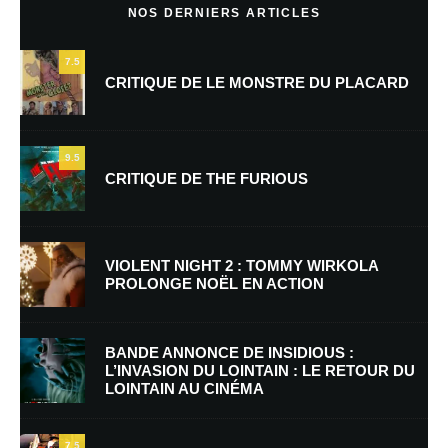
NOS DERNIERS ARTICLES
7.5
CRITIQUE DE LE MONSTRE DU PLACARD
9.5
CRITIQUE DE THE FURIOUS
Nom
*
VIOLENT NIGHT 2 : TOMMY WIRKOLA
PROLONGE NOËL EN ACTION
E-mail
*
Site web
BANDE ANNONCE DE INSIDIOUS :
L’INVASION DU LOINTAIN : LE RETOUR DU
LOINTAIN AU CINÉMA
Enregistrer mon nom, mon e-mail et mon site dans le navigateur pour
mon prochain commentaire.
7.5