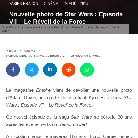
FABIEN BRAJON
·
CINÉMA
·
24 AOÛT 2015
Nouvelle photo de Star Wars : Episode
VII – Le Réveil de la Force
Star Wars: The Force Awakens Kylo Ren (Adam Driver) Ph: David James ©Lucasfilm
2015
Accueil
Cinéma
Nouvelle photo de Star Wars : Episode VII – Le Réveil de la Force
Le magazine
Empire
vient de dévoiler une nouvelle photo
d’Adam Driver, interprète du méchant Kylo Ren dans
Star
Wars : Episode VII – Le Réveil de la Force
.
Ce nouvel épisode de la saga
Star Wars
se déroule 30 ans
après les événements du
Retour du Jedi
.
Au casting vous retrouverez Harrison Ford, Carrie Fisher,