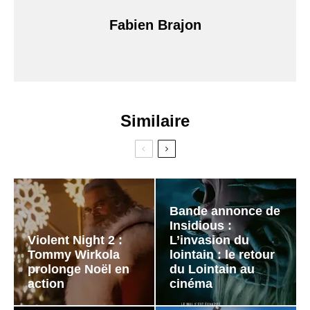
Fabien Brajon
Similaire
Bande annonce de
Insidious :
Violent Night 2 :
L’invasion du
Tommy Wirkola
lointain : le retour
prolonge Noël en
du Lointain au
action
cinéma