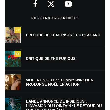
Commentaire
*
NOS DERNIERS ARTICLES
7.5
CRITIQUE DE LE MONSTRE DU PLACARD
9.5
CRITIQUE DE THE FURIOUS
Nom
*
VIOLENT NIGHT 2 : TOMMY WIRKOLA
PROLONGE NOËL EN ACTION
E-mail
*
Site web
BANDE ANNONCE DE INSIDIOUS :
L’INVASION DU LOINTAIN : LE RETOUR DU
Enregistrer mon nom, mon e-mail et mon site dans le navigateur pour