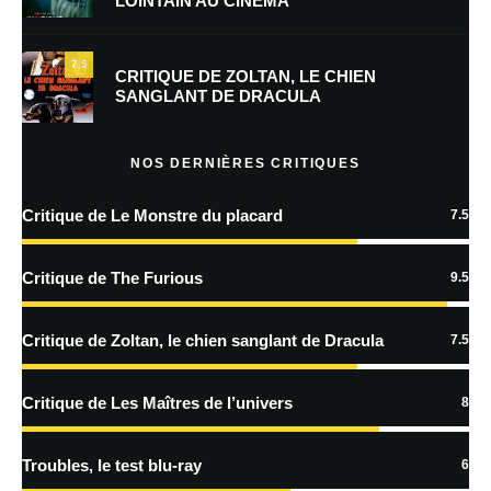
LOINTAIN AU CINÉMA
mon prochain commentaire.
7.5
Prévenez-moi de tous les nouveaux commentaires par e-mail.
CRITIQUE DE ZOLTAN, LE CHIEN
SANGLANT DE DRACULA
Prévenez-moi de tous les nouveaux articles par e-mail.
NOS DERNIÈRES CRITIQUES
Critique de Le Monstre du placard
7.5
En savoir
plus sur la façon dont les données de vos commentaires sont
Critique de The Furious
9.5
traitées
Critique de Zoltan, le chien sanglant de Dracula
7.5
Critique de Les Maîtres de l’univers
8
Troubles, le test blu-ray
6