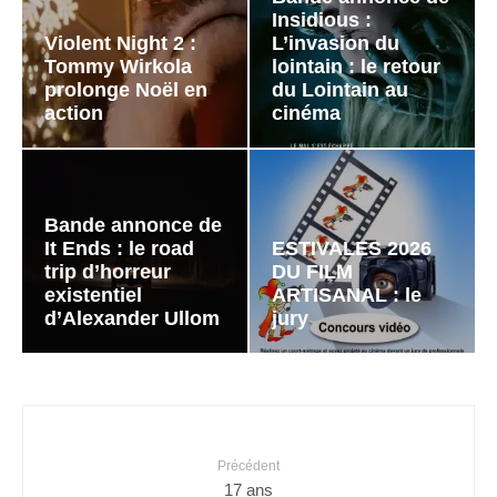
Insidious :
Violent Night 2 :
L’invasion du
Tommy Wirkola
lointain : le retour
prolonge Noël en
du Lointain au
action
cinéma
Bande annonce de
It Ends : le road
ESTIVALES 2026
trip d’horreur
DU FILM
existentiel
ARTISANAL : le
d’Alexander Ullom
jury
Précédent
17 ans