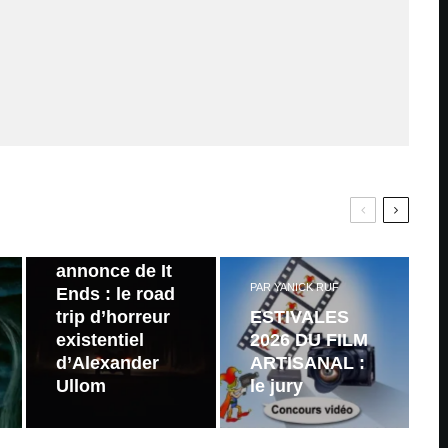
PAR
ZAST
Bande
annonce de It
PAR
YANICK RUF
Ends : le road
trip d’horreur
ESTIVALES
existentiel
2026 DU FILM
d’Alexander
ARTISANAL :
Ullom
le jury