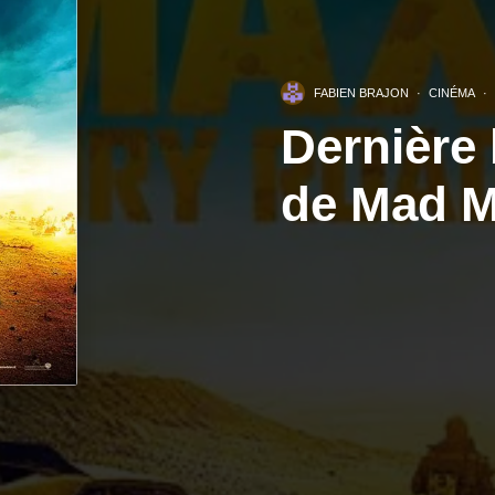
FABIEN BRAJON
·
CINÉMA
·
Dernière
de Mad M