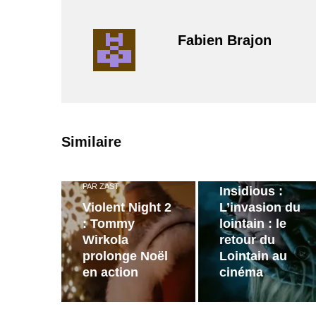
Fabien Brajon
PAR
ZAST
Similaire
Bande
annonce de
PAR
ZAST
Insidious :
Violent Night 2
L’invasion du
: Tommy
lointain : le
Wirkola
retour du
prolonge Noël
Lointain au
en action
cinéma