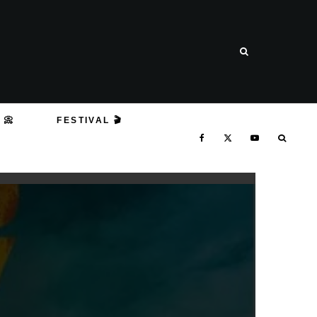
 📀
FESTIVAL 🎬