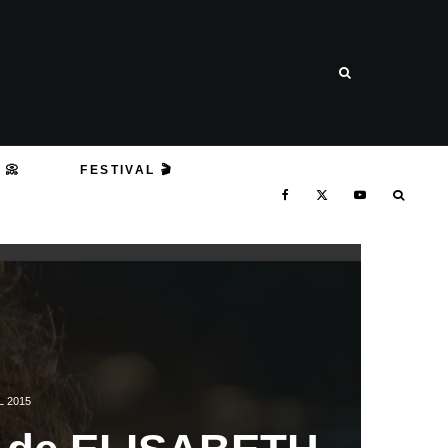
 📀
FESTIVAL 🎬
L 2015