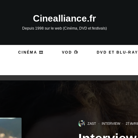
Cinealliance.fr
Depuis 1998 sur le web (Cinéma, DVD et festivals)
CINÉMA 🎞️
VOD 📺
DVD ET BLU-RAY
ZAST
·
INTERVIEW
·
27 AVRI