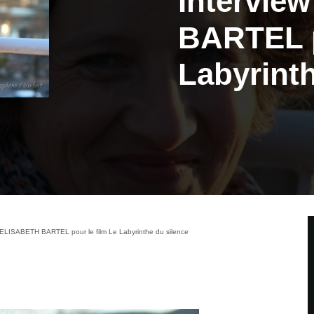
Intervie
BARTEL p
Labyrinth
 ELISABETH BARTEL pour le film Le Labyrinthe du silence