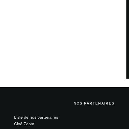
savoir plus sur la façon dont les données de vos
NOS PARTENAIRES
Liste de nos partenaires
Ciné Zoom