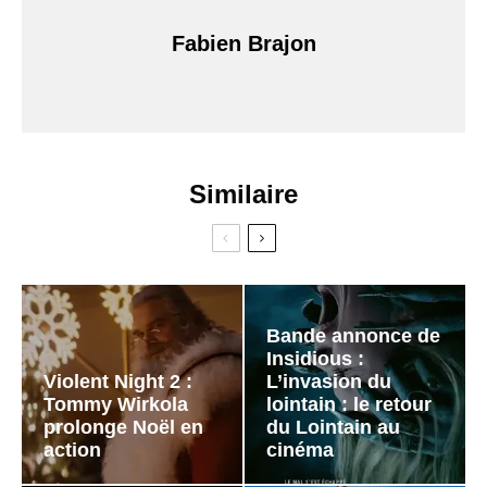
Fabien Brajon
Similaire
Bande annonce de
Insidious :
Violent Night 2 :
L’invasion du
Tommy Wirkola
lointain : le retour
prolonge Noël en
du Lointain au
action
cinéma