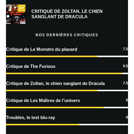
7.5
Prévenez-moi de tous les nouveaux commentaires par e-mail.
CRITIQUE DE ZOLTAN, LE CHIEN
SANGLANT DE DRACULA
Prévenez-moi de tous les nouveaux articles par e-mail.
NOS DERNIÈRES CRITIQUES
Critique de Le Monstre du placard
7.5
En savoir
plus sur la façon dont les données de vos commentaires sont
Critique de The Furious
9.5
traitées
Critique de Zoltan, le chien sanglant de Dracula
7.5
Critique de Les Maîtres de l’univers
8
Troubles, le test blu-ray
6