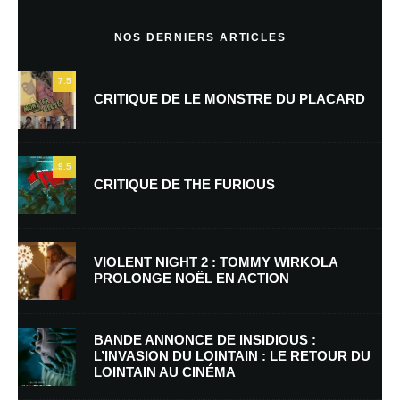
Commentaire
*
NOS DERNIERS ARTICLES
7.5
CRITIQUE DE LE MONSTRE DU PLACARD
9.5
CRITIQUE DE THE FURIOUS
Nom
*
VIOLENT NIGHT 2 : TOMMY WIRKOLA
PROLONGE NOËL EN ACTION
E-mail
*
Site web
BANDE ANNONCE DE INSIDIOUS :
L’INVASION DU LOINTAIN : LE RETOUR DU
LOINTAIN AU CINÉMA
Enregistrer mon nom, mon e-mail et mon site dans le navigateur pour
mon prochain commentaire.