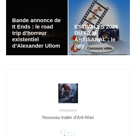
Bande annonce de
It Ends : le road
ESTIVALES 2026
trip d’horreur
DU FILM
existentiel
ARTISANAL : le
d’Alexander Ullom
jury
Précédent
Nouveau trailer d’Ant-Man