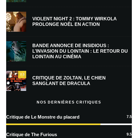
Nom
*
VIOLENT NIGHT 2 : TOMMY WIRKOLA
PROLONGE NOËL EN ACTION
E-mail
*
Site web
BANDE ANNONCE DE INSIDIOUS :
L’INVASION DU LOINTAIN : LE RETOUR DU
LOINTAIN AU CINÉMA
Enregistrer mon nom, mon e-mail et mon site dans le navigateur pour
mon prochain commentaire.
7.5
Prévenez-moi de tous les nouveaux commentaires par e-mail.
CRITIQUE DE ZOLTAN, LE CHIEN
SANGLANT DE DRACULA
Prévenez-moi de tous les nouveaux articles par e-mail.
NOS DERNIÈRES CRITIQUES
Critique de Le Monstre du placard
7.5
En savoir
plus sur la façon dont les données de vos commentaires sont
Critique de The Furious
9.5
traitées