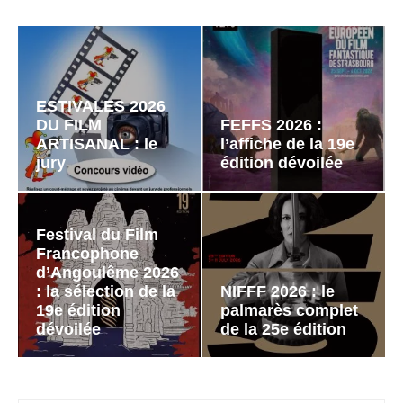
ESTIVALES 2026
DU FILM
FEFFS 2026 :
ARTISANAL : le
l’affiche de la 19e
jury
édition dévoilée
Festival du Film
Francophone
d’Angoulême 2026
: la sélection de la
NIFFF 2026 : le
19e édition
palmarès complet
dévoilée
de la 25e édition