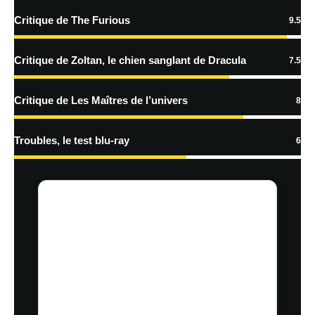
plus sur la façon dont les données de vos commentaires sont
Critique de The Furious
9.5
traitées
Critique de Zoltan, le chien sanglant de Dracula
7.5
Critique de Les Maîtres de l’univers
8
Troubles, le test blu-ray
6