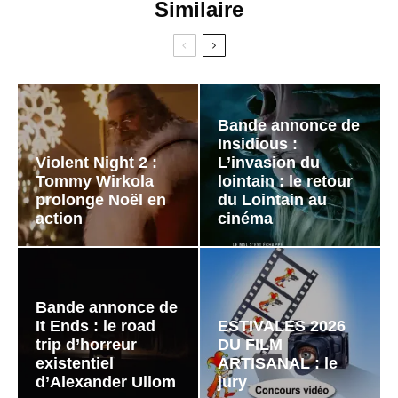
Similaire
Bande annonce de
Insidious :
Violent Night 2 :
L’invasion du
Tommy Wirkola
lointain : le retour
prolonge Noël en
du Lointain au
action
cinéma
Bande annonce de
It Ends : le road
ESTIVALES 2026
trip d’horreur
DU FILM
existentiel
ARTISANAL : le
d’Alexander Ullom
jury