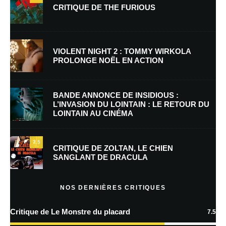
CRITIQUE DE THE FURIOUS
Nom
*
VIOLENT NIGHT 2 : TOMMY WIRKOLA
PROLONGE NOËL EN ACTION
E-mail
*
Site web
BANDE ANNONCE DE INSIDIOUS :
L’INVASION DU LOINTAIN : LE RETOUR DU
LOINTAIN AU CINÉMA
Enregistrer mon nom, mon e-mail et mon site dans le navigateur pour
mon prochain commentaire.
7.5
Prévenez-moi de tous les nouveaux commentaires par e-mail.
CRITIQUE DE ZOLTAN, LE CHIEN
SANGLANT DE DRACULA
Prévenez-moi de tous les nouveaux articles par e-mail.
NOS DERNIÈRES CRITIQUES
Critique de Le Monstre du placard
7.5
En savoir