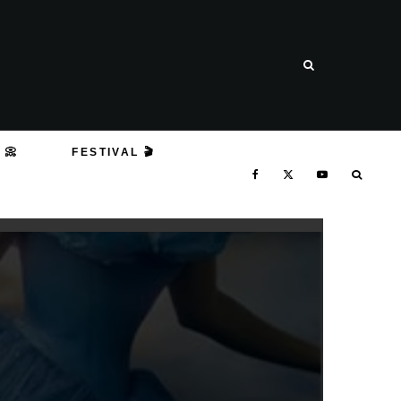
 📀
FESTIVAL 🎬