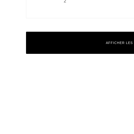
2
AFFICHER LES
Laisser un commentaire
Votre adresse e-mail ne sera pas publiée.
Les champs obligatoires
Commentaire
*