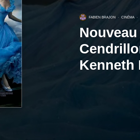
FABIEN BRAJON
·
CINÉMA
·
Nouveau t
Cendrillo
Kenneth