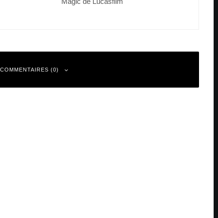
Magic de Lucasfilm
 COMMENTAIRES (0)
 sont indiqués avec
*