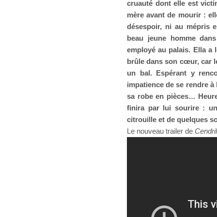
cruauté dont elle est vict
mère avant de mourir : ell
désespoir, ni au mépris e
beau jeune homme dans la 
employé au palais. Ella a 
brûle dans son cœur, car le
un bal. Espérant y renco
impatience de se rendre à l
sa robe en pièces… Heure
finira par lui sourire : u
citrouille et de quelques so
Le nouveau trailer de
Cendril