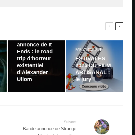
PAR
ZAST
Bande
annonce de It
PAR
YANICK RUF
Ends : le road
trip d’horreur
ESTIVALES
existentiel
2026 DU FILM
d’Alexander
ARTISANAL :
Ullom
le jury
Suivant
Bande annonce de Strange