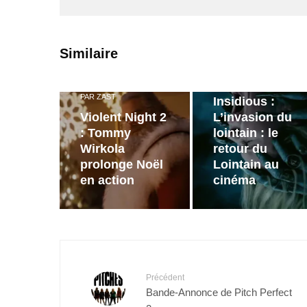
PAR
ZAST
Similaire
Bande
annonce de
PAR
ZAST
Insidious :
Violent Night 2
L’invasion du
: Tommy
lointain : le
Wirkola
retour du
prolonge Noël
Lointain au
en action
cinéma
Précédent
Bande-Annonce de Pitch Perfect