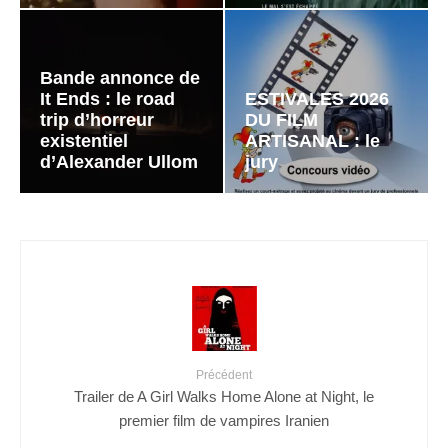
Bande annonce de
It Ends : le road
ESTIVALES 2026
trip d’horreur
DU FILM
existentiel
ARTISANAL : le
d’Alexander Ullom
jury
Précédent
Trailer de A Girl Walks Home Alone at Night, le
premier film de vampires Iranien