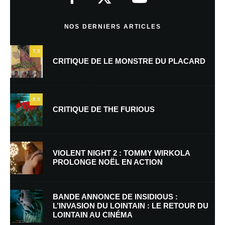
Commentaire
*
NOS DERNIERS ARTICLES
7.5
CRITIQUE DE LE MONSTRE DU PLACARD
9.5
CRITIQUE DE THE FURIOUS
Nom
*
VIOLENT NIGHT 2 : TOMMY WIRKOLA
PROLONGE NOËL EN ACTION
E-mail
*
Site web
BANDE ANNONCE DE INSIDIOUS :
L’INVASION DU LOINTAIN : LE RETOUR DU
LOINTAIN AU CINÉMA
Enregistrer mon nom, mon e-mail et mon site dans le navigateur pour
mon prochain commentaire.