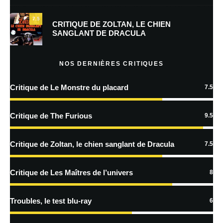
7.5
Prévenez-moi de tous les nouveaux commentaires par e-mail.
CRITIQUE DE ZOLTAN, LE CHIEN
SANGLANT DE DRACULA
Prévenez-moi de tous les nouveaux articles par e-mail.
NOS DERNIÈRES CRITIQUES
Critique de Le Monstre du placard
7.5
En savoir
plus sur la façon dont les données de vos commentaires sont
Critique de The Furious
9.5
traitées
Critique de Zoltan, le chien sanglant de Dracula
7.5
Critique de Les Maîtres de l’univers
8
Troubles, le test blu-ray
6