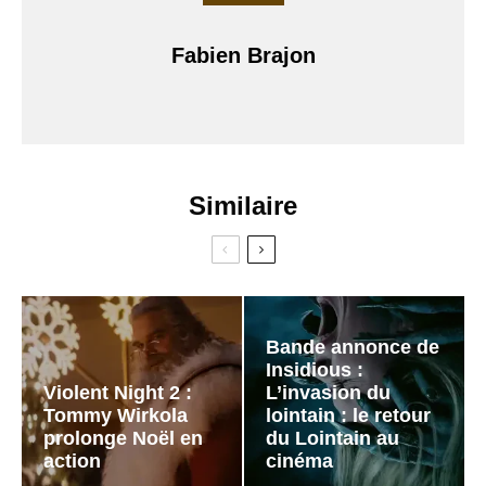
Fabien Brajon
Similaire
Bande annonce de
Insidious :
Violent Night 2 :
L’invasion du
Tommy Wirkola
lointain : le retour
prolonge Noël en
du Lointain au
action
cinéma