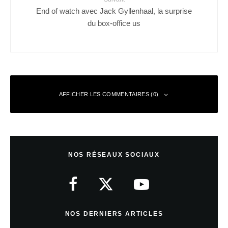
End of watch avec Jack Gyllenhaal, la surprise
du box-office us
AFFICHER LES COMMENTAIRES (0)
Laisser un commentaire
NOS RÉSEAUX SOCIAUX
Votre adresse e-mail ne sera pas publiée.
Les champs obligatoires sont
indiqués avec
*
Commentaire
*
NOS DERNIERS ARTICLES