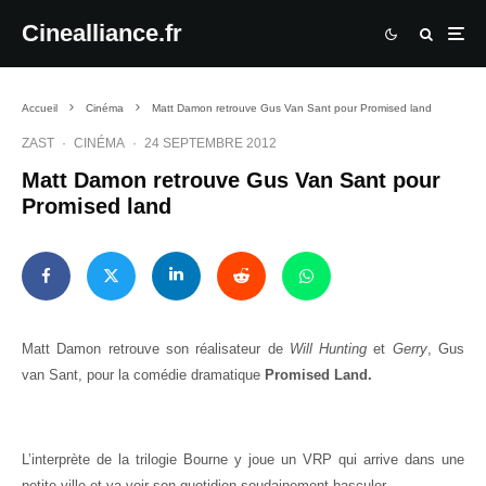
Cinealliance.fr
Accueil
Cinéma
Matt Damon retrouve Gus Van Sant pour Promised land
ZAST
·
CINÉMA
·
24 SEPTEMBRE 2012
Matt Damon retrouve Gus Van Sant pour
Promised land
Matt Damon retrouve son réalisateur de
Will Hunting
et
Gerry
, Gus
van Sant, pour la comédie dramatique
Promised Land.
L’interprète de la trilogie Bourne y joue
un VRP qui arrive dans une
petite ville et va voir son quotidien soudainement basculer.