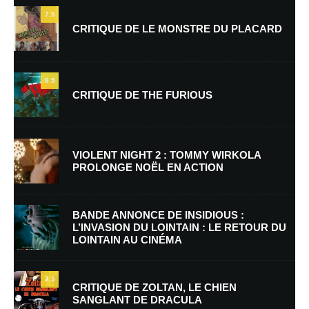
7.5
CRITIQUE DE LE MONSTRE DU PLACARD
9.5
CRITIQUE DE THE FURIOUS
Nom
*
VIOLENT NIGHT 2 : TOMMY WIRKOLA
PROLONGE NOËL EN ACTION
E-mail
*
Site web
BANDE ANNONCE DE INSIDIOUS :
L’INVASION DU LOINTAIN : LE RETOUR DU
LOINTAIN AU CINÉMA
Enregistrer mon nom, mon e-mail et mon site dans le navigateur pour
mon prochain commentaire.
7.5
Prévenez-moi de tous les nouveaux commentaires par e-mail.
CRITIQUE DE ZOLTAN, LE CHIEN
SANGLANT DE DRACULA