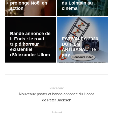
prolonge Noël en
du Lointain au
action
cinéma
Bande annonce de
It Ends : le road
ESTIVALES 2026
trip d’horreur
DU FILM
existentiel
ARTISANAL : le
d’Alexander Ullom
jury
Précédent
Nouveaux poster et bande-annonce du Hobbit
de Peter Jackson
Suivant