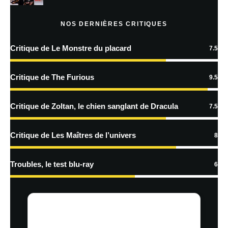
Prévenez-moi de tous les nouveaux articles par e-mail.
NOS DERNIÈRES CRITIQUES
Critique de Le Monstre du placard
7.5
En savoir
plus sur la façon dont les données de vos commentaires sont
Critique de The Furious
9.5
traitées
Critique de Zoltan, le chien sanglant de Dracula
7.5
Critique de Les Maîtres de l’univers
8
Troubles, le test blu-ray
6