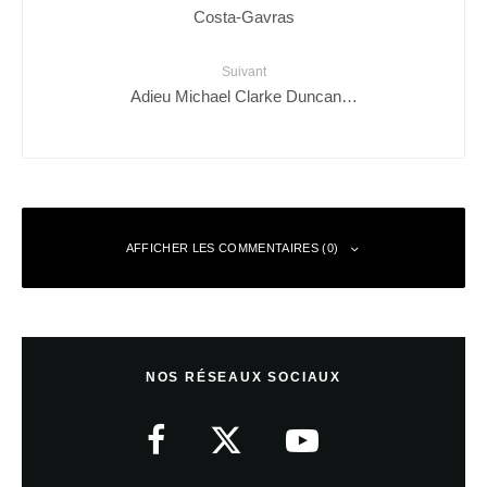
Costa-Gavras
Suivant
Adieu Michael Clarke Duncan…
AFFICHER LES COMMENTAIRES (0)
Laisser un commentaire
NOS RÉSEAUX SOCIAUX
Votre adresse e-mail ne sera pas publiée.
Les champs obligatoires sont
indiqués avec
*
Commentaire
*