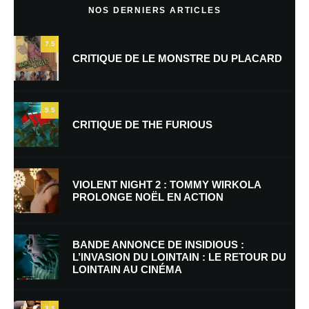
NOS DERNIERS ARTICLES
7.5
CRITIQUE DE LE MONSTRE DU PLACARD
9.5
CRITIQUE DE THE FURIOUS
Nom
*
VIOLENT NIGHT 2 : TOMMY WIRKOLA
PROLONGE NOËL EN ACTION
E-mail
*
Site web
BANDE ANNONCE DE INSIDIOUS :
L’INVASION DU LOINTAIN : LE RETOUR DU
LOINTAIN AU CINÉMA
Enregistrer mon nom, mon e-mail et mon site dans le navigateur pour
mon prochain commentaire.
7.5