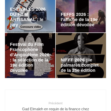
ESTIVALES 2026
DU FILM
FEFFS 2026 :
ARTISANAL : le
l’affiche de la 19e
jury
édition dévoilée
Festival du Film
Francophone
d’Angoulême 2026
: la sélection de la
NIFFF 2026 : le
19e édition
palmarès complet
dévoilée
de la 25e édition
Précédent
Gad Elmaleh en requin de la finance chez