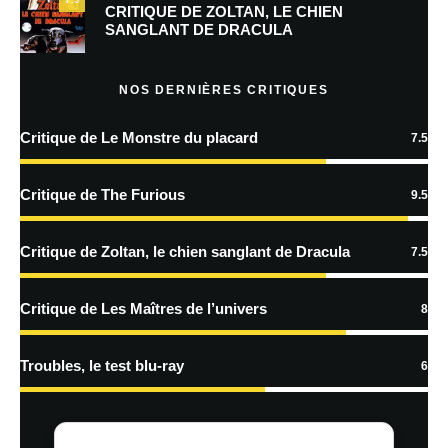
Prévenez-moi de tous les nouveaux commentaires par e-mail.
CRITIQUE DE ZOLTAN, LE CHIEN
SANGLANT DE DRACULA
Prévenez-moi de tous les nouveaux articles par e-mail.
NOS DERNIÈRES CRITIQUES
Critique de Le Monstre du placard
7.5
En savoir
plus sur la façon dont les données de vos commentaires sont
Critique de The Furious
9.5
traitées
Critique de Zoltan, le chien sanglant de Dracula
7.5
Critique de Les Maîtres de l’univers
8
Troubles, le test blu-ray
6