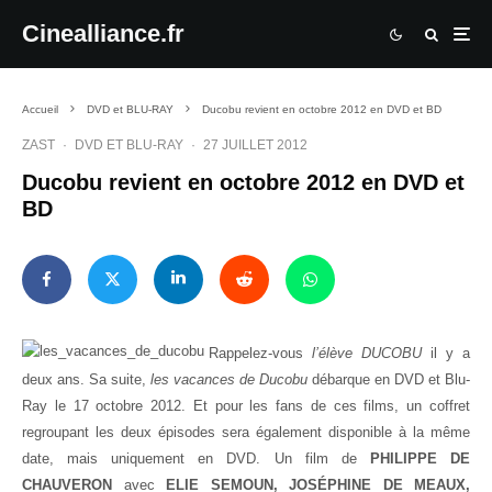
Cinealliance.fr
Accueil
DVD et BLU-RAY
Ducobu revient en octobre 2012 en DVD et BD
ZAST
·
DVD ET BLU-RAY
·
27 JUILLET 2012
Ducobu revient en octobre 2012 en DVD et
BD
Rappelez-vous
l’élève DUCOBU
il y a
deux ans. Sa suite,
les vacances de Ducobu
débarque en DVD et Blu-
Ray le 17 octobre 2012. Et pour les fans de ces films, un coffret
regroupant les deux épisodes sera également disponible à la même
date, mais uniquement en DVD. Un film de
PHILIPPE DE
CHAUVERON
avec
ELIE SEMOUN, JOSÉPHINE DE MEAUX,