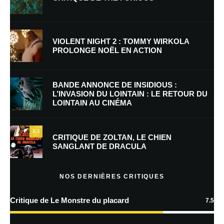
Nom
*
VIOLENT NIGHT 2 : TOMMY WIRKOLA
PROLONGE NOËL EN ACTION
E-mail
*
Site web
BANDE ANNONCE DE INSIDIOUS :
L’INVASION DU LOINTAIN : LE RETOUR DU
LOINTAIN AU CINÉMA
Enregistrer mon nom, mon e-mail et mon site dans le navigateur pour
mon prochain commentaire.
7.5
Prévenez-moi de tous les nouveaux commentaires par e-mail.
CRITIQUE DE ZOLTAN, LE CHIEN
SANGLANT DE DRACULA
Prévenez-moi de tous les nouveaux articles par e-mail.
NOS DERNIÈRES CRITIQUES
Critique de Le Monstre du placard
7.5
En savoir
plus sur la façon dont les données de vos commentaires sont