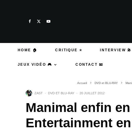
HOME 🏠
CRITIQUE ⭐
INTERVIEW 🎤
JEUX VIDÉO 🎮
CONTACT 📧
Accueil
DVD et BLU-RAY
Mani
ZAST
·
DVD ET BLU-RAY
·
20 JUILLET 2012
Manimal enfin e
Entertainment en