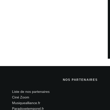
NOS PARTENAIRES
Liste de nos partenaires
Ciné Zoom
Musiquealliance.fr
Paradoxetemporel.fr