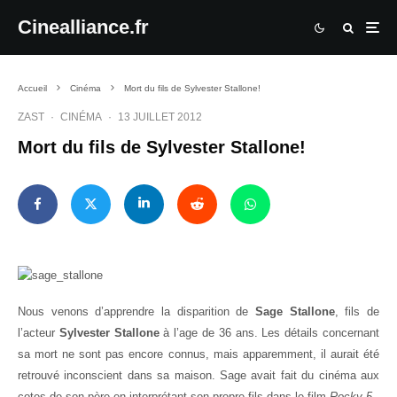
Cinealliance.fr
Accueil
Cinéma
Mort du fils de Sylvester Stallone!
ZAST
·
CINÉMA
·
13 JUILLET 2012
Mort du fils de Sylvester Stallone!
Nous venons d’apprendre la disparition de
Sage Stallone
, fils de
l’acteur
Sylvester Stallone
à l’age de 36 ans. Les détails concernant
sa mort ne sont pas encore connus, mais apparemment, il aurait été
retrouvé inconscient dans sa maison. Sage avait fait du cinéma aux
cotes de son père en interprétant son propre fils dans le film
Rocky 5
.