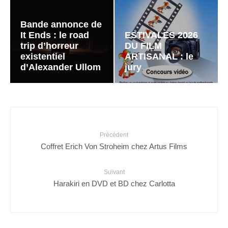
Bande annonce de
It Ends : le road
ESTIVALES 2026
trip d’horreur
DU FILM
existentiel
ARTISANAL : le
d’Alexander Ullom
jury
Précédent
Coffret Erich Von Stroheim chez Artus Films
Suivant
Harakiri en DVD et BD chez Carlotta