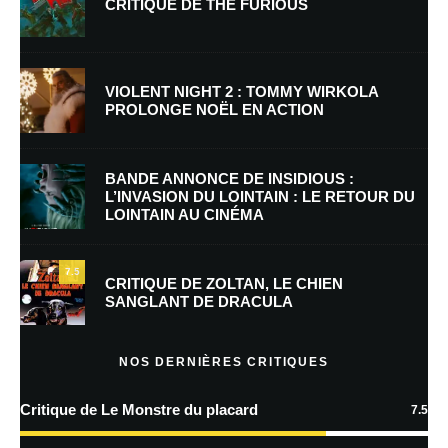
CRITIQUE DE THE FURIOUS
Nom
*
VIOLENT NIGHT 2 : TOMMY WIRKOLA
PROLONGE NOËL EN ACTION
E-mail
*
Site web
BANDE ANNONCE DE INSIDIOUS :
L’INVASION DU LOINTAIN : LE RETOUR DU
LOINTAIN AU CINÉMA
Enregistrer mon nom, mon e-mail et mon site dans le navigateur pour
mon prochain commentaire.
7.5
Prévenez-moi de tous les nouveaux commentaires par e-mail.
CRITIQUE DE ZOLTAN, LE CHIEN
SANGLANT DE DRACULA
Prévenez-moi de tous les nouveaux articles par e-mail.
NOS DERNIÈRES CRITIQUES
Critique de Le Monstre du placard
7.5
En savoir