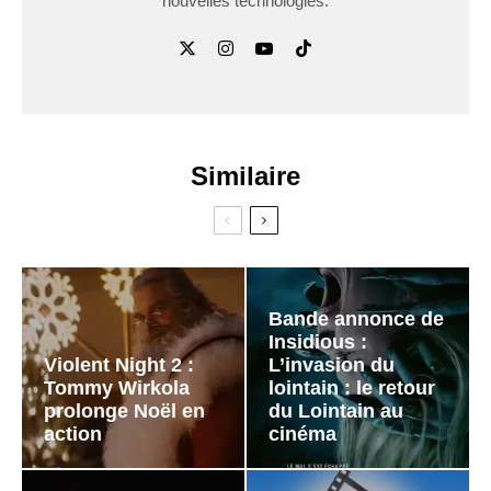
nouvelles technologies.
Similaire
Bande annonce de
Insidious :
Violent Night 2 :
L’invasion du
Tommy Wirkola
lointain : le retour
prolonge Noël en
du Lointain au
action
cinéma