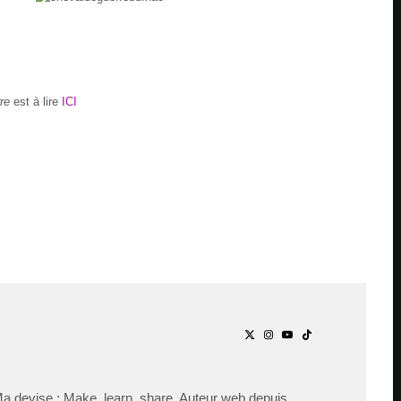
re
est à lire
ICI
Ma devise : Make, learn, share. Auteur web depuis