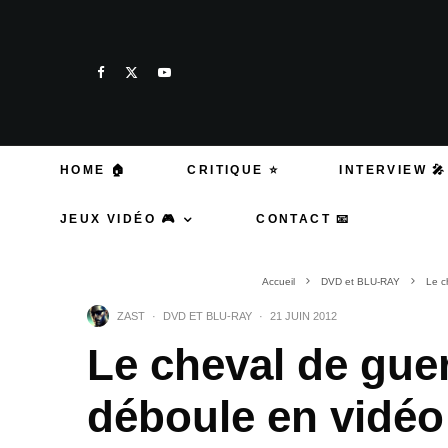
HOME 🏠
CRITIQUE ⭐
INTERVIEW 🎤
JEUX VIDÉO 🎮
CONTACT 📧
Accueil
DVD et BLU-RAY
Le c
ZAST
·
DVD ET BLU-RAY
·
21 JUIN 2012
Le cheval de gue
déboule en vidéo