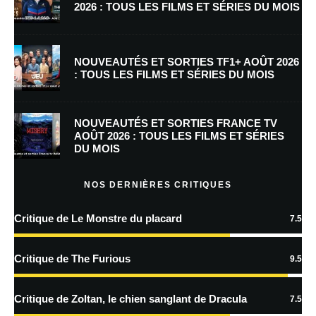
2026 : TOUS LES FILMS ET SÉRIES DU MOIS
E-mail
*
Site web
NOUVEAUTÉS ET SORTIES TF1+ AOÛT 2026
: TOUS LES FILMS ET SÉRIES DU MOIS
Enregistrer mon nom, mon e-mail et mon site dans le navigateur pour
mon prochain commentaire.
NOUVEAUTÉS ET SORTIES FRANCE TV
Prévenez-moi de tous les nouveaux commentaires par e-mail.
AOÛT 2026 : TOUS LES FILMS ET SÉRIES
DU MOIS
Prévenez-moi de tous les nouveaux articles par e-mail.
NOS DERNIÈRES CRITIQUES
Critique de Le Monstre du placard
7.5
En savoir
plus sur la façon dont les données de vos commentaires sont
Critique de The Furious
9.5
traitées
Critique de Zoltan, le chien sanglant de Dracula
7.5