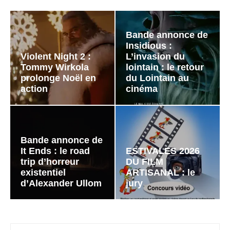
Bande annonce de
Insidious :
Violent Night 2 :
L’invasion du
Tommy Wirkola
lointain : le retour
prolonge Noël en
du Lointain au
action
cinéma
Bande annonce de
It Ends : le road
ESTIVALES 2026
trip d’horreur
DU FILM
existentiel
ARTISANAL : le
d’Alexander Ullom
jury