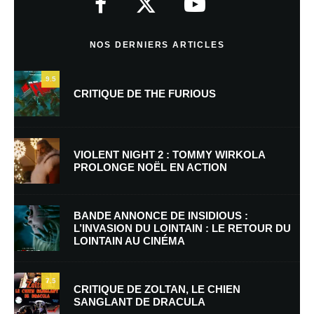
Commentaire
*
NOS DERNIERS ARTICLES
9.5
CRITIQUE DE THE FURIOUS
VIOLENT NIGHT 2 : TOMMY WIRKOLA
PROLONGE NOËL EN ACTION
Nom
*
BANDE ANNONCE DE INSIDIOUS :
L’INVASION DU LOINTAIN : LE RETOUR DU
LOINTAIN AU CINÉMA
E-mail
*
Site web
7.5
CRITIQUE DE ZOLTAN, LE CHIEN
SANGLANT DE DRACULA
Enregistrer mon nom, mon e-mail et mon site dans le navigateur pour