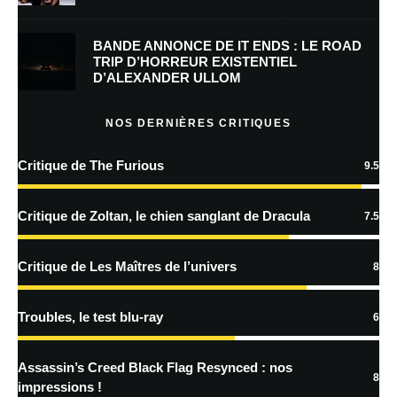
mon prochain commentaire.
BANDE ANNONCE DE IT ENDS : LE ROAD
Prévenez-moi de tous les nouveaux commentaires par e-mail.
TRIP D’HORREUR EXISTENTIEL
D’ALEXANDER ULLOM
Prévenez-moi de tous les nouveaux articles par e-mail.
NOS DERNIÈRES CRITIQUES
Critique de The Furious
9.5
En savoir
plus sur la façon dont les données de vos commentaires sont
Critique de Zoltan, le chien sanglant de Dracula
7.5
traitées
Critique de Les Maîtres de l’univers
8
Troubles, le test blu-ray
6
Assassin’s Creed Black Flag Resynced : nos
8
impressions !