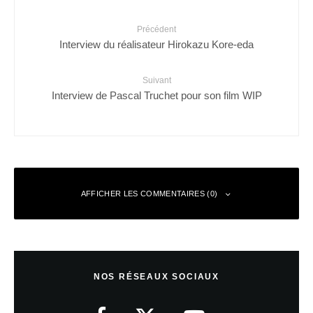
Précédent
Interview du réalisateur Hirokazu Kore-eda
Suivant
Interview de Pascal Truchet pour son film WIP
AFFICHER LES COMMENTAIRES (0)
Laisser un commentaire
NOS RÉSEAUX SOCIAUX
Votre adresse e-mail ne sera pas publiée.
Les champs obligatoires sont
indiqués avec
*