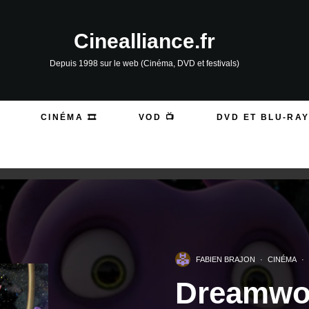
Cinealliance.fr
Depuis 1998 sur le web (Cinéma, DVD et festivals)
CINÉMA 🎞️
VOD 📺
DVD ET BLU-RAY
FABIEN BRAJON
·
CINÉMA
·
Dreamwor