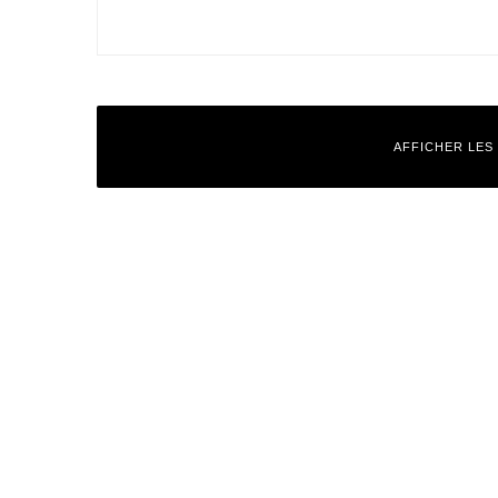
AFFICHER LES
Laisser un commentaire
Votre adresse e-mail ne sera pas publiée.
Les champs obligatoires
Commentaire
*