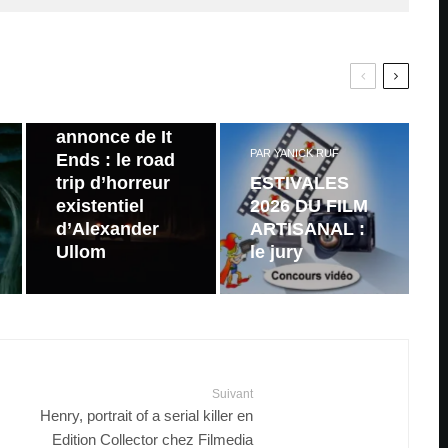
PAR
ZAST
Bande
annonce de It
PAR
YANICK RUF
Ends : le road
trip d’horreur
ESTIVALES
existentiel
2026 DU FILM
d’Alexander
ARTISANAL :
Ullom
le jury
Suivant
Henry, portrait of a serial killer en
Edition Collector chez Filmedia