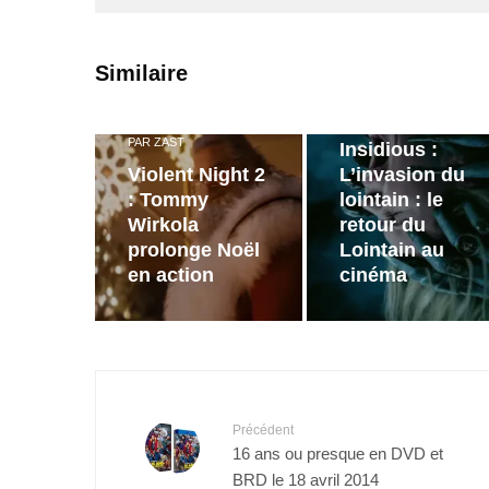
PAR
ZAST
Similaire
Bande
annonce de
PAR
ZAST
Insidious :
Violent Night 2
L’invasion du
: Tommy
lointain : le
Wirkola
retour du
prolonge Noël
Lointain au
en action
cinéma
Précédent
16 ans ou presque en DVD et
BRD le 18 avril 2014