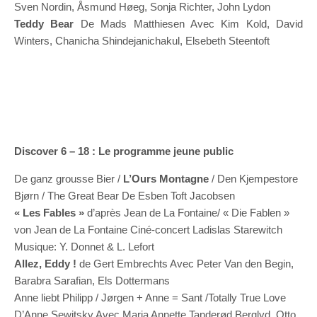
Sven Nordin, Åsmund Høeg, Sonja Richter, John Lydon
Teddy Bear
De Mads Matthiesen Avec Kim Kold, David
Winters, Chanicha Shindejanichakul, Elsebeth Steentoft
Discover 6 – 18 : Le programme jeune public
De ganz grousse Bier /
L’Ours Montagne
/ Den Kjempestore
Bjørn / The Great Bear De Esben Toft Jacobsen
« Les Fables »
d’après Jean de La Fontaine/ « Die Fablen »
von Jean de La Fontaine Ciné-concert Ladislas Starewitch
Musique: Y. Donnet & L. Lefort
Allez, Eddy !
de Gert Embrechts Avec Peter Van den Begin,
Barabra Sarafian, Els Dottermans
Anne liebt Philipp / Jørgen + Anne = Sant /Totally True Love
D’Anne Sewitsky Avec Maria Annette Tanderød Berglyd, Otto