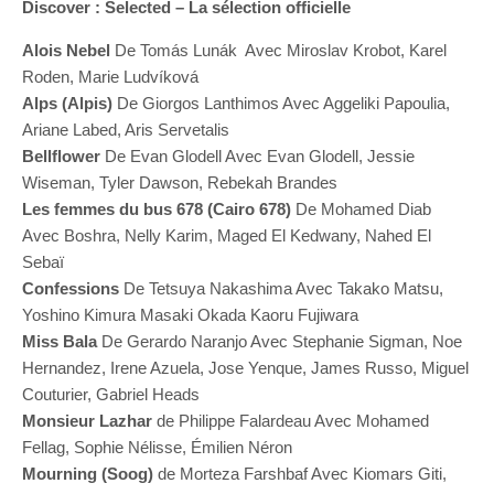
Discover : Selected – La sélection officielle
Alois Nebel
De Tomás Lunák Avec Miroslav Krobot, Karel
Roden, Marie Ludvíková
Alps (Alpis)
De Giorgos Lanthimos Avec Aggeliki Papoulia,
Ariane Labed, Aris Servetalis
Bellflower
De Evan Glodell Avec Evan Glodell, Jessie
Wiseman, Tyler Dawson, Rebekah Brandes
Les femmes du bus 678 (Cairo 678)
De Mohamed Diab
Avec Boshra, Nelly Karim, Maged El Kedwany, Nahed El
Sebaï
Confessions
De Tetsuya Nakashima Avec Takako Matsu,
Yoshino Kimura Masaki Okada Kaoru Fujiwara
Miss Bala
De Gerardo Naranjo Avec Stephanie Sigman, Noe
Hernandez, Irene Azuela, Jose Yenque, James Russo, Miguel
Couturier, Gabriel Heads
Monsieur Lazhar
de Philippe Falardeau Avec Mohamed
Fellag, Sophie Nélisse, Émilien Néron
Mourning (Soog)
de Morteza Farshbaf Avec Kiomars Giti,