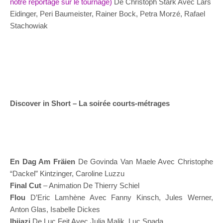
notre reportage sur le tournage)
De Christoph Stark Avec Lars
Eidinger, Peri Baumeister, Rainer Bock, Petra Morzé, Rafael
Stachowiak
Discover in Short – La soirée courts-métrages
En Dag Am Fräien
De Govinda Van Maele Avec Christophe
“Dackel” Kintzinger, Caroline Luzzu
Final Cut
– Animation De Thierry Schiel
Flou
D’Eric Lamhène Avec Fanny Kinsch, Jules Werner,
Anton Glas, Isabelle Dickes
Ibijazi
De Luc Feit Avec Julia Malik, Luc Spada