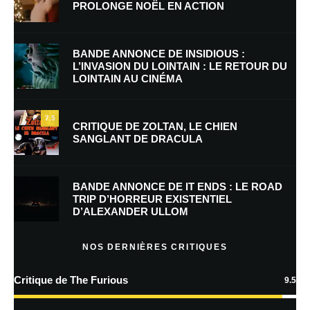
PROLONGE NOËL EN ACTION
Nom
*
BANDE ANNONCE DE INSIDIOUS :
L’INVASION DU LOINTAIN : LE RETOUR DU
LOINTAIN AU CINÉMA
E-mail
*
Site web
7.5
CRITIQUE DE ZOLTAN, LE CHIEN
SANGLANT DE DRACULA
Enregistrer mon nom, mon e-mail et mon site dans le navigateur pour
mon prochain commentaire.
BANDE ANNONCE DE IT ENDS : LE ROAD
Prévenez-moi de tous les nouveaux commentaires par e-mail.
TRIP D’HORREUR EXISTENTIEL
D’ALEXANDER ULLOM
Prévenez-moi de tous les nouveaux articles par e-mail.
NOS DERNIÈRES CRITIQUES
Critique de The Furious
9.5
En savoir
plus sur la façon dont les données de vos commentaires sont