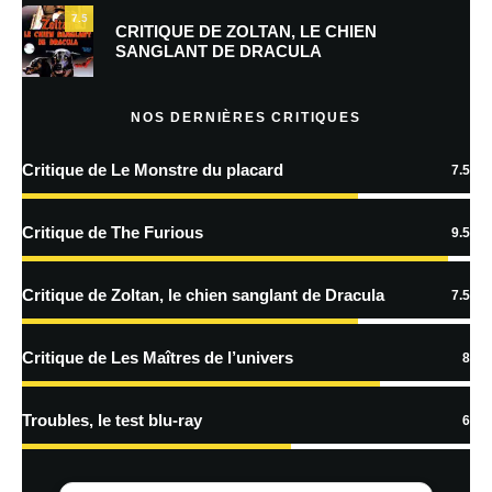
7.5
Prévenez-moi de tous les nouveaux commentaires par e-mail.
CRITIQUE DE ZOLTAN, LE CHIEN
SANGLANT DE DRACULA
Prévenez-moi de tous les nouveaux articles par e-mail.
NOS DERNIÈRES CRITIQUES
Critique de Le Monstre du placard
7.5
En savoir
plus sur la façon dont les données de vos commentaires sont
Critique de The Furious
9.5
traitées
Critique de Zoltan, le chien sanglant de Dracula
7.5
Critique de Les Maîtres de l’univers
8
Troubles, le test blu-ray
6