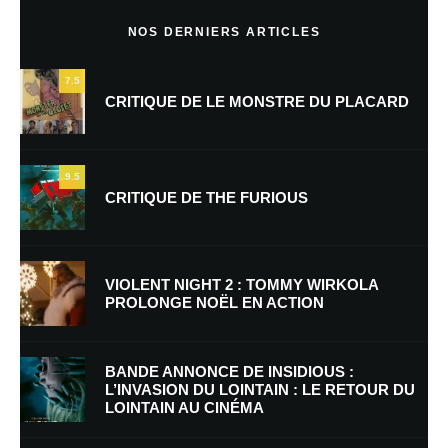
Commentaire
*
NOS DERNIERS ARTICLES
7.5
CRITIQUE DE LE MONSTRE DU PLACARD
9.5
CRITIQUE DE THE FURIOUS
Nom
*
VIOLENT NIGHT 2 : TOMMY WIRKOLA
PROLONGE NOËL EN ACTION
E-mail
*
Site web
BANDE ANNONCE DE INSIDIOUS :
L’INVASION DU LOINTAIN : LE RETOUR DU
LOINTAIN AU CINÉMA
Enregistrer mon nom, mon e-mail et mon site dans le navigateur pour
mon prochain commentaire.