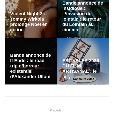
Bande annonce de
Insidious :
Violent Night 2 :
L’invasion du
Tommy Wirkola
lointain : le retour
prolonge Noël en
du Lointain au
action
cinéma
Bande annonce de
It Ends : le road
ESTIVALES 2026
trip d’horreur
DU FILM
existentiel
ARTISANAL : le
d’Alexander Ullom
jury
Précédent