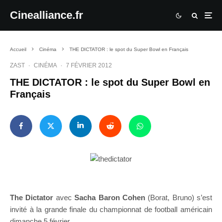
Cinealliance.fr
Accueil
Cinéma
THE DICTATOR : le spot du Super Bowl en Français
ZAST
·
CINÉMA
·
7 FÉVRIER 2012
THE DICTATOR : le spot du Super Bowl en
Français
The Dictator
avec
Sacha Baron Cohen
(Borat, Bruno) s’est
invité à la grande finale du championnat de football américain
dimanche 5 février.