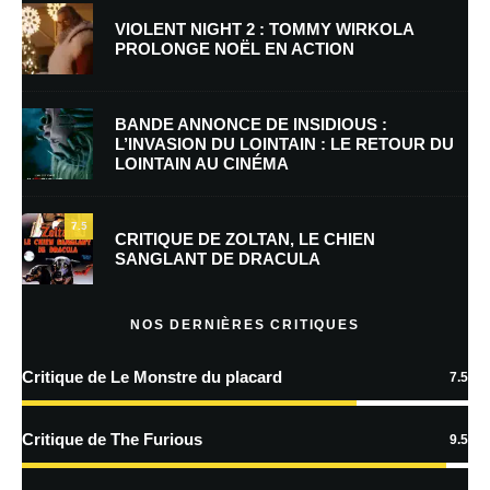
VIOLENT NIGHT 2 : TOMMY WIRKOLA
PROLONGE NOËL EN ACTION
E-mail
*
Site web
BANDE ANNONCE DE INSIDIOUS :
L’INVASION DU LOINTAIN : LE RETOUR DU
LOINTAIN AU CINÉMA
Enregistrer mon nom, mon e-mail et mon site dans le navigateur pour
mon prochain commentaire.
7.5
Prévenez-moi de tous les nouveaux commentaires par e-mail.
CRITIQUE DE ZOLTAN, LE CHIEN
SANGLANT DE DRACULA
Prévenez-moi de tous les nouveaux articles par e-mail.
NOS DERNIÈRES CRITIQUES
Critique de Le Monstre du placard
7.5
En savoir
plus sur la façon dont les données de vos commentaires sont
Critique de The Furious
9.5
traitées