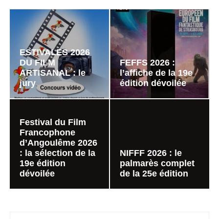
ESTIVALES 2026
DU FILM
FEFFS 2026 :
ARTISANAL : le
l’affiche de la 19e
jury
édition dévoilée
Festival du Film
Francophone
d’Angoulême 2026
: la sélection de la
NIFFF 2026 : le
19e édition
palmarès complet
dévoilée
de la 25e édition