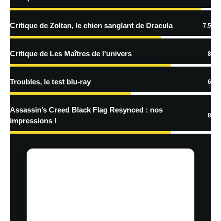
En savoir
plus sur la façon dont les données de vos commentaires sont
Critique de Zoltan, le chien sanglant de Dracula
7.5
traitées
Critique de Les Maîtres de l’univers
8
Troubles, le test blu-ray
6
Assassin’s Creed Black Flag Resynced : nos
8
impressions !