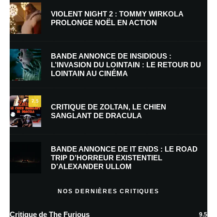
VIOLENT NIGHT 2 : TOMMY WIRKOLA
PROLONGE NOËL EN ACTION
Nom
*
BANDE ANNONCE DE INSIDIOUS :
L’INVASION DU LOINTAIN : LE RETOUR DU
LOINTAIN AU CINÉMA
E-mail
*
Site web
7.5
CRITIQUE DE ZOLTAN, LE CHIEN
SANGLANT DE DRACULA
Enregistrer mon nom, mon e-mail et mon site dans le navigateur pour
mon prochain commentaire.
BANDE ANNONCE DE IT ENDS : LE ROAD
Prévenez-moi de tous les nouveaux commentaires par e-mail.
TRIP D’HORREUR EXISTENTIEL
D’ALEXANDER ULLOM
Prévenez-moi de tous les nouveaux articles par e-mail.
NOS DERNIÈRES CRITIQUES
Critique de The Furious
9.5