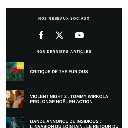
Laisser un commentaire
NOS RÉSEAUX SOCIAUX
Votre adresse e-mail ne sera pas publiée.
Les champs obligatoires sont
indiqués avec
*
Commentaire
*
NOS DERNIERS ARTICLES
9.5
CRITIQUE DE THE FURIOUS
VIOLENT NIGHT 2 : TOMMY WIRKOLA
PROLONGE NOËL EN ACTION
Nom
*
BANDE ANNONCE DE INSIDIOUS :
L’INVASION DU LOINTAIN : LE RETOUR DU