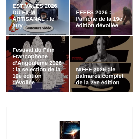
ESTIVALES 2026
DU FILM
FEFFS 2026 :
ARTISANAL : le
l’affiche de la 19e
jury
édition dévoilée
Festival du Film
Francophone
d’Angoulême 2026
: la sélection de la
NIFFF 2026 : le
19e édition
palmarès complet
dévoilée
de la 25e édition