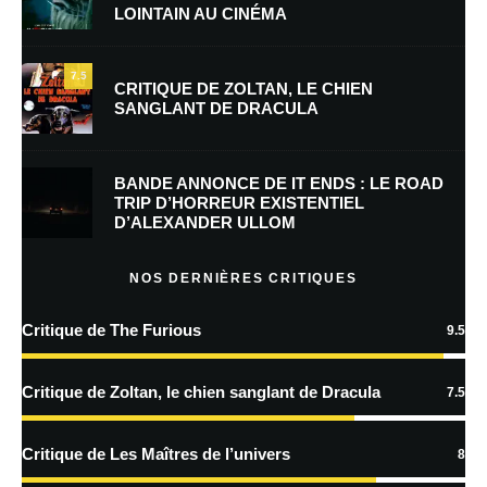
LOINTAIN AU CINÉMA
E-mail
*
Site web
7.5
CRITIQUE DE ZOLTAN, LE CHIEN
SANGLANT DE DRACULA
Enregistrer mon nom, mon e-mail et mon site dans le navigateur pour
mon prochain commentaire.
BANDE ANNONCE DE IT ENDS : LE ROAD
Prévenez-moi de tous les nouveaux commentaires par e-mail.
TRIP D’HORREUR EXISTENTIEL
D’ALEXANDER ULLOM
Prévenez-moi de tous les nouveaux articles par e-mail.
NOS DERNIÈRES CRITIQUES
Critique de The Furious
9.5
En savoir
plus sur la façon dont les données de vos commentaires sont
Critique de Zoltan, le chien sanglant de Dracula
7.5
traitées
Critique de Les Maîtres de l’univers
8