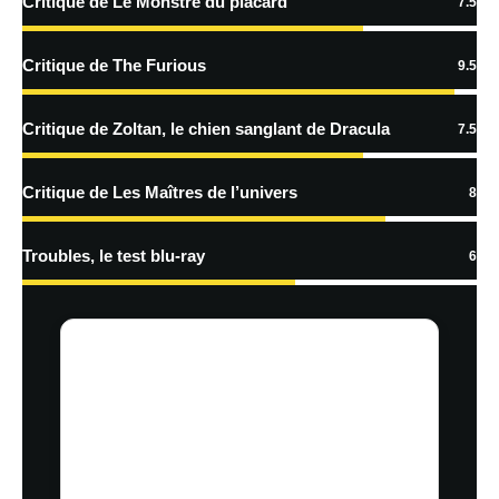
Critique de Le Monstre du placard
7.5
En savoir
plus sur la façon dont les données de vos commentaires sont
Critique de The Furious
9.5
traitées
Critique de Zoltan, le chien sanglant de Dracula
7.5
Critique de Les Maîtres de l’univers
8
Troubles, le test blu-ray
6