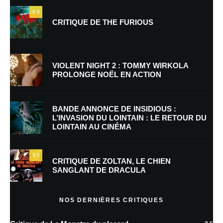
9.5
CRITIQUE DE THE FURIOUS
Nom
*
VIOLENT NIGHT 2 : TOMMY WIRKOLA
PROLONGE NOËL EN ACTION
E-mail
*
Site web
BANDE ANNONCE DE INSIDIOUS :
L’INVASION DU LOINTAIN : LE RETOUR DU
LOINTAIN AU CINÉMA
Enregistrer mon nom, mon e-mail et mon site dans le navigateur pour
mon prochain commentaire.
7.5
Prévenez-moi de tous les nouveaux commentaires par e-mail.
CRITIQUE DE ZOLTAN, LE CHIEN
SANGLANT DE DRACULA
Prévenez-moi de tous les nouveaux articles par e-mail.
NOS DERNIÈRES CRITIQUES