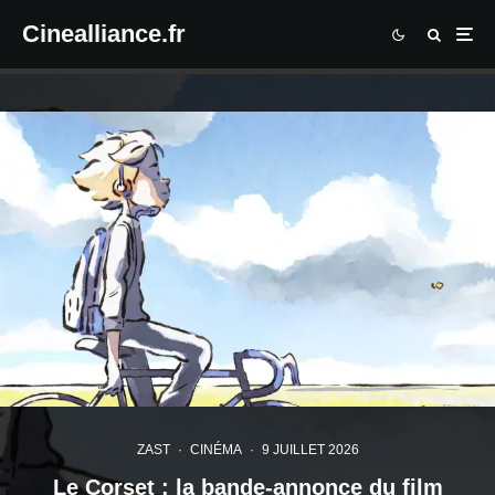
Cinealliance.fr
ZAST
·
CINÉMA
·
9 JUILLET 2026
Le Corset : la bande-annonce du film