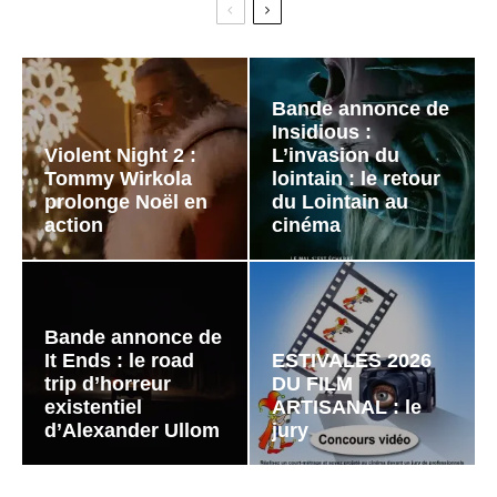
Bande annonce de
Insidious :
Violent Night 2 :
L’invasion du
Tommy Wirkola
lointain : le retour
prolonge Noël en
du Lointain au
action
cinéma
Bande annonce de
It Ends : le road
ESTIVALES 2026
trip d’horreur
DU FILM
existentiel
ARTISANAL : le
d’Alexander Ullom
jury