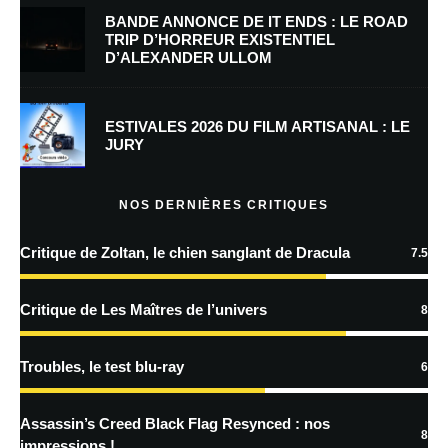
BANDE ANNONCE DE IT ENDS : LE ROAD
TRIP D’HORREUR EXISTENTIEL
D’ALEXANDER ULLOM
Enregistrer mon nom, mon e-mail et mon site dans le navigateur pour
mon prochain commentaire.
Prévenez-moi de tous les nouveaux commentaires par e-mail.
ESTIVALES 2026 DU FILM ARTISANAL : LE
JURY
Prévenez-moi de tous les nouveaux articles par e-mail.
NOS DERNIÈRES CRITIQUES
Critique de Zoltan, le chien sanglant de Dracula
7.5
En savoir
plus sur la façon dont les données de vos commentaires sont
Critique de Les Maîtres de l’univers
8
traitées
Troubles, le test blu-ray
6
Assassin’s Creed Black Flag Resynced : nos
8
impressions !