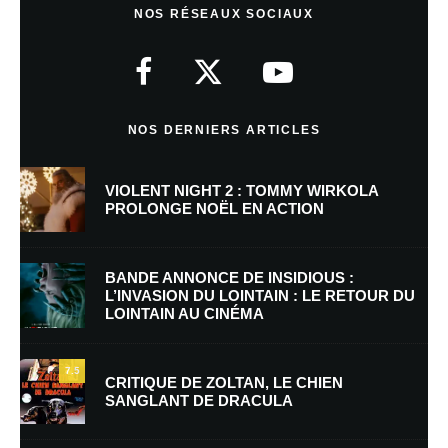
NOS RÉSEAUX SOCIAUX
Votre adresse e-mail ne sera pas publiée.
Les champs obligatoires sont
indiqués avec
*
Commentaire
*
NOS DERNIERS ARTICLES
VIOLENT NIGHT 2 : TOMMY WIRKOLA
PROLONGE NOËL EN ACTION
BANDE ANNONCE DE INSIDIOUS :
L’INVASION DU LOINTAIN : LE RETOUR DU
LOINTAIN AU CINÉMA
Nom
*
7.5
CRITIQUE DE ZOLTAN, LE CHIEN
SANGLANT DE DRACULA
E-mail
*
Site web