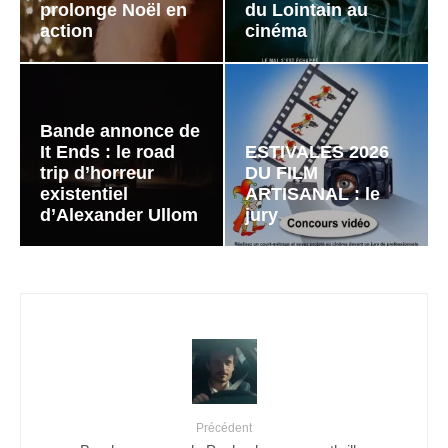
prolonge Noël en
du Lointain au
action
cinéma
Bande annonce de
It Ends : le road
ESTIVALES 2026
trip d’horreur
DU FILM
existentiel
ARTISANAL : le
d’Alexander Ullom
jury
Précédent