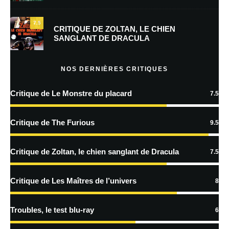
mon prochain commentaire.
7.5
Prévenez-moi de tous les nouveaux commentaires par e-mail.
CRITIQUE DE ZOLTAN, LE CHIEN
SANGLANT DE DRACULA
Prévenez-moi de tous les nouveaux articles par e-mail.
NOS DERNIÈRES CRITIQUES
Critique de Le Monstre du placard
7.5
En savoir
plus sur la façon dont les données de vos commentaires sont
Critique de The Furious
9.5
traitées
Critique de Zoltan, le chien sanglant de Dracula
7.5
Critique de Les Maîtres de l’univers
8
Troubles, le test blu-ray
6