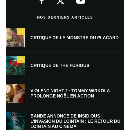
Commentaire
*
NOS DERNIERS ARTICLES
7.5
CRITIQUE DE LE MONSTRE DU PLACARD
9.5
CRITIQUE DE THE FURIOUS
Nom
*
VIOLENT NIGHT 2 : TOMMY WIRKOLA
PROLONGE NOËL EN ACTION
E-mail
*
Site web
BANDE ANNONCE DE INSIDIOUS :
L’INVASION DU LOINTAIN : LE RETOUR DU
LOINTAIN AU CINÉMA
Enregistrer mon nom, mon e-mail et mon site dans le navigateur pour