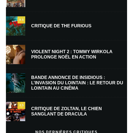
9.5
CRITIQUE DE THE FURIOUS
Nom
*
VIOLENT NIGHT 2 : TOMMY WIRKOLA
PROLONGE NOËL EN ACTION
E-mail
*
Site web
BANDE ANNONCE DE INSIDIOUS :
L’INVASION DU LOINTAIN : LE RETOUR DU
LOINTAIN AU CINÉMA
Enregistrer mon nom, mon e-mail et mon site dans le navigateur pour
mon prochain commentaire.
7.5
Prévenez-moi de tous les nouveaux commentaires par e-mail.
CRITIQUE DE ZOLTAN, LE CHIEN
SANGLANT DE DRACULA
Prévenez-moi de tous les nouveaux articles par e-mail.
NOS DERNIÈRES CRITIQUES