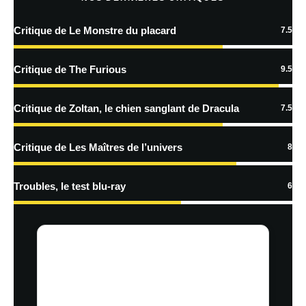
Critique de Le Monstre du placard
7.5
En savoir
plus sur la façon dont les données de vos commentaires sont
Critique de The Furious
9.5
traitées
Critique de Zoltan, le chien sanglant de Dracula
7.5
Critique de Les Maîtres de l’univers
8
Troubles, le test blu-ray
6