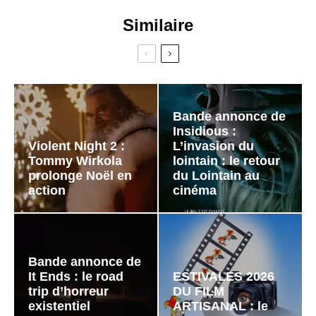
Similaire
Bande annonce de
Insidious :
Violent Night 2 :
L’invasion du
Tommy Wirkola
lointain : le retour
prolonge Noël en
du Lointain au
action
cinéma
Bande annonce de
It Ends : le road
ESTIVALES 2026
trip d’horreur
DU FILM
existentiel
ARTISANAL : le