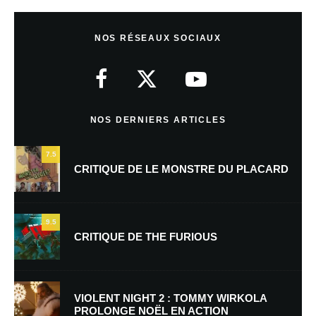
Laisser un commentaire
NOS RÉSEAUX SOCIAUX
Votre adresse e-mail ne sera pas publiée.
Les champs obligatoires sont
indiqués avec
*
Commentaire
*
NOS DERNIERS ARTICLES
7.5
CRITIQUE DE LE MONSTRE DU PLACARD
9.5
CRITIQUE DE THE FURIOUS
Nom
*
VIOLENT NIGHT 2 : TOMMY WIRKOLA
PROLONGE NOËL EN ACTION