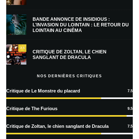
E-mail
*
Site web
BANDE ANNONCE DE INSIDIOUS :
L’INVASION DU LOINTAIN : LE RETOUR DU
LOINTAIN AU CINÉMA
Enregistrer mon nom, mon e-mail et mon site dans le navigateur pour
mon prochain commentaire.
7.5
Prévenez-moi de tous les nouveaux commentaires par e-mail.
CRITIQUE DE ZOLTAN, LE CHIEN
SANGLANT DE DRACULA
Prévenez-moi de tous les nouveaux articles par e-mail.
NOS DERNIÈRES CRITIQUES
Critique de Le Monstre du placard
7.5
En savoir
plus sur la façon dont les données de vos commentaires sont
Critique de The Furious
9.5
traitées
Critique de Zoltan, le chien sanglant de Dracula
7.5