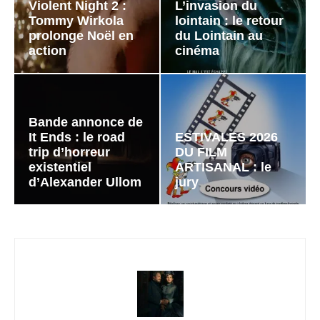
Violent Night 2 :
L’invasion du
Tommy Wirkola
lointain : le retour
prolonge Noël en
du Lointain au
action
cinéma
Bande annonce de
It Ends : le road
ESTIVALES 2026
trip d’horreur
DU FILM
existentiel
ARTISANAL : le
d’Alexander Ullom
jury