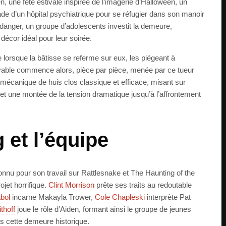
une fête estivale inspirée de l’imagerie d’Halloween, un
de d’un hôpital psychiatrique pour se réfugier dans son manoir
danger, un groupe d’adolescents investit la demeure,
décor idéal pour leur soirée.
e lorsque la bâtisse se referme sur eux, les piégeant à
toyable commence alors, pièce par pièce, menée par ce tueur
mécanique de huis clos classique et efficace, misant sur
et une montée de la tension dramatique jusqu’à l’affrontement
 et l’équipe
onnu pour son travail sur Rattlesnake et The Haunting of the
ojet horrifique.
Clint Morrison
prête ses traits au redoutable
bol
incarne Makayla Trower,
Cole Chapleski
interprète Pat
thoff
joue le rôle d’Aiden, formant ainsi le groupe de jeunes
s cette demeure historique.