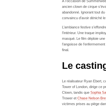
À l’occasion de Summerween, 
ancien clown de cirque s’éva
abandonné. Ignorant tout du 
convaincu d’avoir déniché le 
L’ambiance festive s’effondr
l’intérieur. Une traque impi
masqué. Le film déploie une 
l’angoisse de l’enfermement 
final.
Le casting
Le réalisateur Ryan Ebert, c
Tower of London, dirige ce pr
Clown, tandis que
Sophia Sa
Trower et
Chase Nelson Brei
victimes prises au piège dan