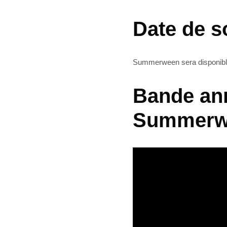
Date de s
Summerween sera disponible 
Bande an
Summerw