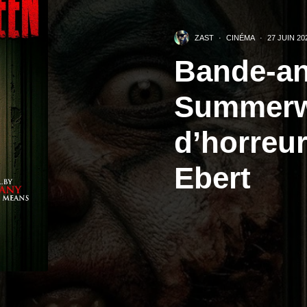
ZAST
·
CINÉMA
·
27 JUIN 20
Bande-a
Summerwe
d’horreu
Ebert