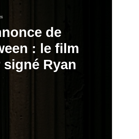
26
nnonce de
en : le film
r signé Ryan