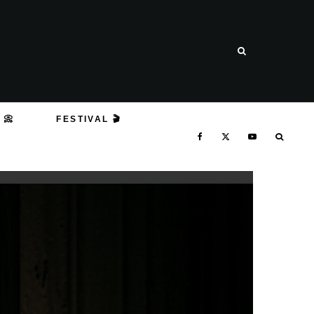
 📀
FESTIVAL 🎬