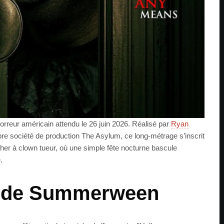
rreur américain attendu le 26 juin 2026. Réalisé par
Ryan
èbre société de production The Asylum, ce long-métrage s’inscrit
asher à clown tueur, où une simple fête nocturne bascule
.
re de Summerween