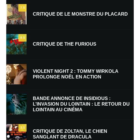
7.5
CRITIQUE DE LE MONSTRE DU PLACARD
9.5
CRITIQUE DE THE FURIOUS
Nom
*
VIOLENT NIGHT 2 : TOMMY WIRKOLA
PROLONGE NOËL EN ACTION
E-mail
*
Site web
BANDE ANNONCE DE INSIDIOUS :
L’INVASION DU LOINTAIN : LE RETOUR DU
LOINTAIN AU CINÉMA
Enregistrer mon nom, mon e-mail et mon site dans le navigateur pour
mon prochain commentaire.
7.5
Prévenez-moi de tous les nouveaux commentaires par e-mail.
CRITIQUE DE ZOLTAN, LE CHIEN
SANGLANT DE DRACULA