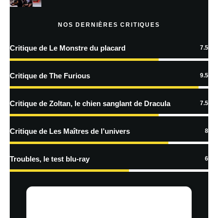
Prévenez-moi de tous les nouveaux articles par e-mail.
NOS DERNIÈRES CRITIQUES
Critique de Le Monstre du placard
7.5
En savoir
plus sur la façon dont les données de vos commentaires sont
Critique de The Furious
9.5
traitées
Critique de Zoltan, le chien sanglant de Dracula
7.5
Critique de Les Maîtres de l’univers
8
Troubles, le test blu-ray
6