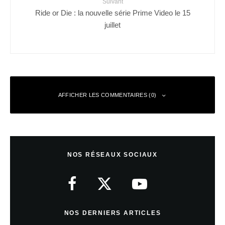
Suivant
Ride or Die : la nouvelle série Prime Video le 15
juillet
AFFICHER LES COMMENTAIRES (0)
Laisser un commentaire
NOS RÉSEAUX SOCIAUX
Votre adresse e-mail ne sera pas publiée.
Les champs obligatoires sont
indiqués avec
*
Commentaire
*
NOS DERNIERS ARTICLES