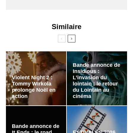
Similaire
Bande annonce de
Insidious :
Violent Night 2 :
L’invasion du
Tommy Wirkola
lointain : le retour
prolonge Noël en
du Lointain au
action
cinéma
Bande annonce de
It Ends : le road
ESTIVALES 2026