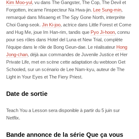
Kim Moo-yul
, vu dans The Gangster, The Cop, The Devil et
Forgotten, incarne l’inspecteur Na Hwa-jin.
Lee Sung-min
,
remarqué dans Misaeng et The Spy Gone North, interprète
Choi Gang-seok.
Jin Ki-joo
, actrice dans Little Forest et Come
and Hug Me, joue Im Han-rim, tandis que
Pyo Ji-hoon
, connu
pour ses rôles dans Hotel del Luna et New Trial, complète
l’équipe dans le rôle de Bong Geun-dae. Le réalisateur
Hong
Jong-chan
, déjà aux commandes de Juvenile Justice et Her
Private Life, met en scène cette adaptation du webtoon Get
Schooled, sur un scénario de Lee Nam-kyu, auteur de The
Light in Your Eyes et The Fiery Priest.
Date de sortie
Teach You a Lesson sera disponible à partir du 5 juin sur
Netflix.
Bande annonce de la série Que ça vous