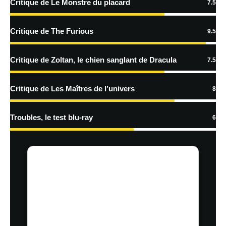
Critique de Le Monstre du placard
7.5
En savoir
plus sur la façon dont les données de vos commentaires sont
Critique de The Furious
9.5
traitées
Critique de Zoltan, le chien sanglant de Dracula
7.5
Critique de Les Maîtres de l’univers
8
Troubles, le test blu-ray
6