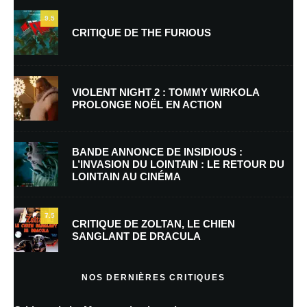
9.5
CRITIQUE DE THE FURIOUS
Nom
*
VIOLENT NIGHT 2 : TOMMY WIRKOLA
PROLONGE NOËL EN ACTION
E-mail
*
Site web
BANDE ANNONCE DE INSIDIOUS :
L’INVASION DU LOINTAIN : LE RETOUR DU
LOINTAIN AU CINÉMA
Enregistrer mon nom, mon e-mail et mon site dans le navigateur pour
mon prochain commentaire.
7.5
Prévenez-moi de tous les nouveaux commentaires par e-mail.
CRITIQUE DE ZOLTAN, LE CHIEN
SANGLANT DE DRACULA
Prévenez-moi de tous les nouveaux articles par e-mail.
NOS DERNIÈRES CRITIQUES