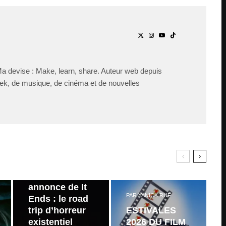
Ma devise : Make, learn, share. Auteur web depuis
ek, de musique, de cinéma et de nouvelles
PAR
ZAST
Bande
annonce de It
PAR
YANICK RUF
Ends : le road
trip d’horreur
ESTIVALES
existentiel
2026 DU FILM