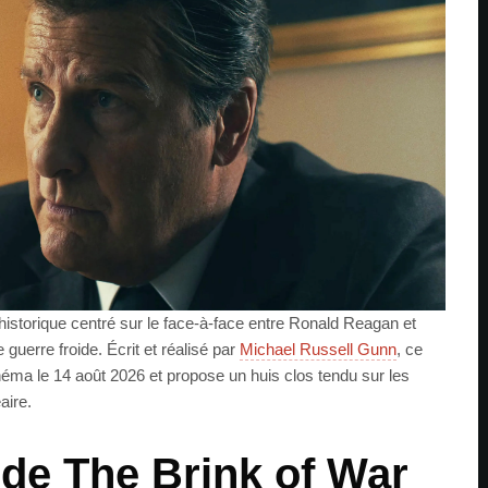
 historique centré sur le face-à-face entre Ronald Reagan et
guerre froide. Écrit et réalisé par
Michael Russell Gunn
, ce
inéma le 14 août 2026 et propose un huis clos tendu sur les
aire.
e de The Brink of War