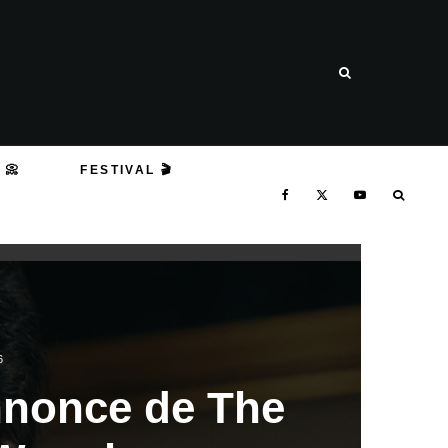
 📀
FESTIVAL 🎬
6
nonce de The