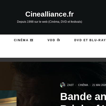
Cinealliance.fr
Depuis 1998 sur le web (Cinéma, DVD et festivals)
CINÉMA 🎞️
VOD 📺
DVD ET BLU-RAY
ZAST
·
CINÉMA
·
21 MAI 202
Bande an