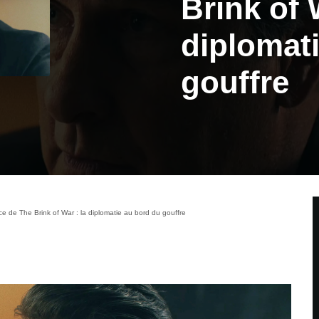
Brink of 
diplomat
gouffre
 de The Brink of War : la diplomatie au bord du gouffre