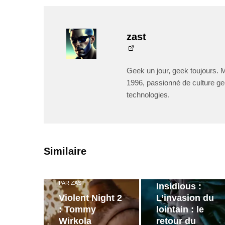
zast
Geek un jour, geek toujours. 
1996, passionné de culture ge
technologies.
PAR
ZAST
Similaire
Bande
annonce de
PAR
ZAST
Insidious :
Violent Night 2
L’invasion du
: Tommy
lointain : le
Wirkola
retour du