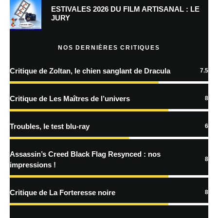
Prévenez-moi de tous les nouveaux commentaires par e-mail.
ESTIVALES 2026 DU FILM ARTISANAL : LE
JURY
Prévenez-moi de tous les nouveaux articles par e-mail.
NOS DERNIÈRES CRITIQUES
Critique de Zoltan, le chien sanglant de Dracula
7.5
En savoir
plus sur la façon dont les données de vos commentaires sont
Critique de Les Maîtres de l’univers
8
traitées
Troubles, le test blu-ray
6
Assassin’s Creed Black Flag Resynced : nos
8
impressions !
Critique de La Forteresse noire
8