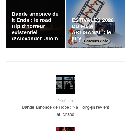
Bande annonce de
It Ends : le road
ESTIVALES 2026
trip d’horreur
DU FILM
existentiel
ARTISANAL : le
d’Alexander Ullom
jury
Précédent
Bande annonce de Hope : Na Hong-jin revient
au chaos