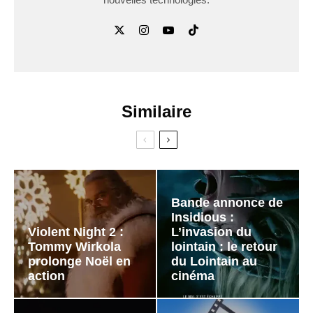
Similaire
Bande annonce de
Insidious :
Violent Night 2 :
L’invasion du
Tommy Wirkola
lointain : le retour
prolonge Noël en
du Lointain au
action
cinéma