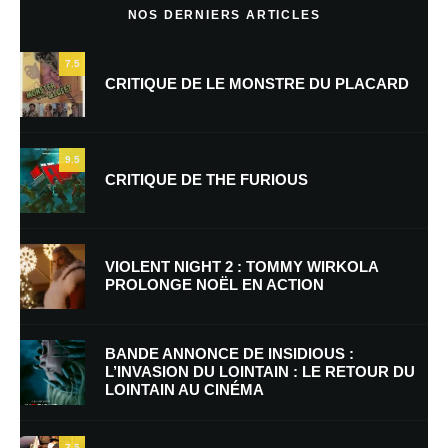
NOS DERNIERS ARTICLES
7.5
CRITIQUE DE LE MONSTRE DU PLACARD
9.5
CRITIQUE DE THE FURIOUS
Nom
*
VIOLENT NIGHT 2 : TOMMY WIRKOLA
PROLONGE NOËL EN ACTION
E-mail
*
Site web
BANDE ANNONCE DE INSIDIOUS :
L’INVASION DU LOINTAIN : LE RETOUR DU
LOINTAIN AU CINÉMA
Enregistrer mon nom, mon e-mail et mon site dans le navigateur pour
mon prochain commentaire.
7.5