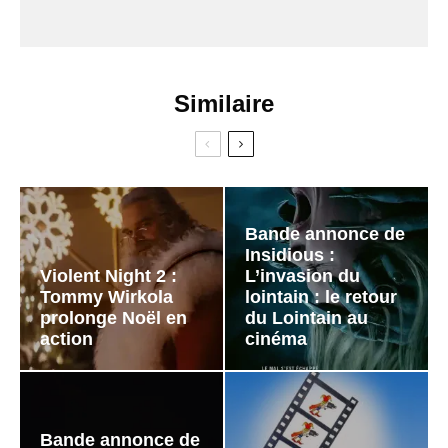
Similaire
Bande annonce de
Insidious :
Violent Night 2 :
L’invasion du
Tommy Wirkola
lointain : le retour
prolonge Noël en
du Lointain au
action
cinéma
Bande annonce de