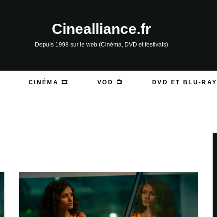
Cinealliance.fr
Depuis 1998 sur le web (Cinéma, DVD et festivals)
CINÉMA 🎞️
VOD 📺
DVD ET BLU-RAY