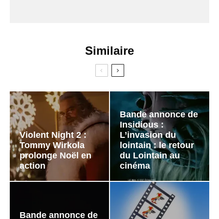
Similaire
Bande annonce de
Insidious :
Violent Night 2 :
L’invasion du
Tommy Wirkola
lointain : le retour
prolonge Noël en
du Lointain au
action
cinéma
Bande annonce de