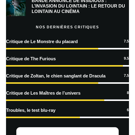
BANDE ANNONCE DE INSIDIOUS :
Prévenez-moi de tous les nouveaux commentaires par e-mail.
L’INVASION DU LOINTAIN : LE RETOUR DU
LOINTAIN AU CINÉMA
Prévenez-moi de tous les nouveaux articles par e-mail.
NOS DERNIÈRES CRITIQUES
Critique de Le Monstre du placard
7.5
En savoir
plus sur la façon dont les données de vos commentaires sont
Critique de The Furious
9.5
traitées
Critique de Zoltan, le chien sanglant de Dracula
7.5
Critique de Les Maîtres de l’univers
8
Troubles, le test blu-ray
6