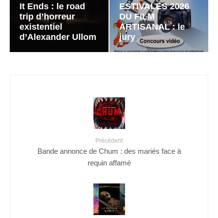
It Ends : le road
ESTIVALES 2026
trip d’horreur
DU FILM
existentiel
ARTISANAL : le
d’Alexander Ullom
jury
Précédent
Bande annonce de Chum : des mariés face à
requin affamé