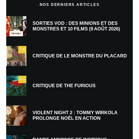
NOS DERNIERS ARTICLES
SORTIES VOD : DES MINIONS ET DES
MONSTRES ET 10 FILMS (9 AOÛT 2026)
7.5
CRITIQUE DE LE MONSTRE DU PLACARD
Nom
*
9.5
CRITIQUE DE THE FURIOUS
E-mail
*
Site web
VIOLENT NIGHT 2 : TOMMY WIRKOLA
PROLONGE NOËL EN ACTION
Enregistrer mon nom, mon e-mail et mon site dans le navigateur pour
mon prochain commentaire.