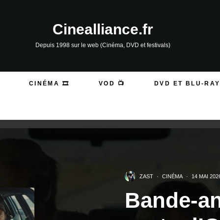
Cinealliance.fr
Depuis 1998 sur le web (Cinéma, DVD et festivals)
CINÉMA 🎞️
VOD 📺
DVD ET BLU-RAY
ZAST
·
CINÉMA
·
14 MAI 202
Bande-an