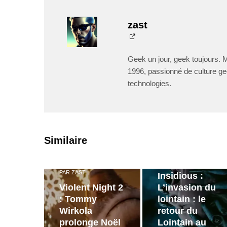
zast
Geek un jour, geek toujours. 
1996, passionné de culture ge
technologies.
PAR
ZAST
Similaire
Bande
annonce de
PAR
ZAST
Insidious :
Violent Night 2
L’invasion du
: Tommy
lointain : le
Wirkola
retour du
prolonge Noël
Lointain au