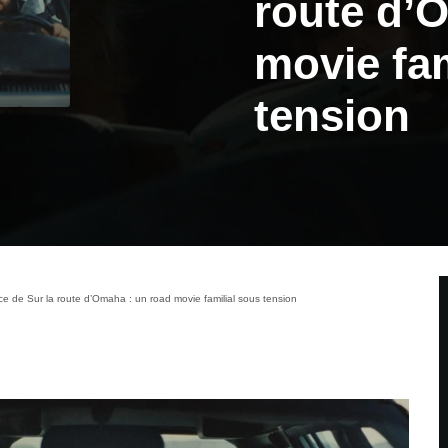
route d’
movie fam
tension
 de Sur la route d’Omaha : un road movie familial sous tension