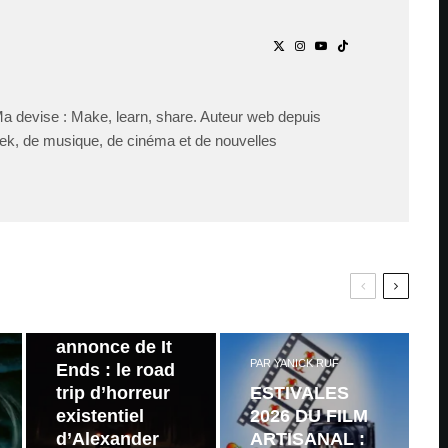
Ma devise : Make, learn, share. Auteur web depuis
ek, de musique, de cinéma et de nouvelles
PAR
ZAST
Bande
annonce de It
PAR
YANICK RUF
Ends : le road
trip d’horreur
ESTIVALES
existentiel
2026 DU FILM
d’Alexander
ARTISANAL :