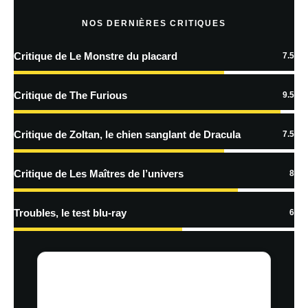
NOS DERNIÈRES CRITIQUES
Critique de Le Monstre du placard
7.5
En savoir
plus sur la façon dont les données de vos commentaires sont
Critique de The Furious
9.5
traitées
Critique de Zoltan, le chien sanglant de Dracula
7.5
Critique de Les Maîtres de l’univers
8
Troubles, le test blu-ray
6