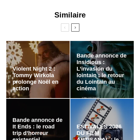
Similaire
Bande annonce de
Insidious :
Violent Night 2 :
L’invasion du
Tommy Wirkola
lointain : le retour
prolonge Noël en
du Lointain au
action
cinéma
Bande annonce de
It Ends : le road
ESTIVALES 2026
trip d’horreur
DU FILM
existentiel
ARTISANAL : le