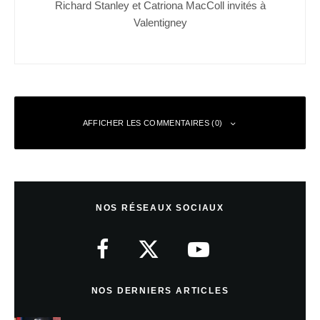
Richard Stanley et Catriona MacColl invités à
Valentigney
AFFICHER LES COMMENTAIRES (0)
Laisser un commentaire
NOS RÉSEAUX SOCIAUX
Votre adresse e-mail ne sera pas publiée.
Les champs obligatoires sont
indiqués avec
*
Commentaire
*
NOS DERNIERS ARTICLES