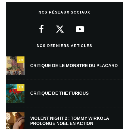
Laisser un commentaire
NOS RÉSEAUX SOCIAUX
Votre adresse e-mail ne sera pas publiée.
Les champs obligatoires sont
indiqués avec
*
Commentaire
*
NOS DERNIERS ARTICLES
7.5
CRITIQUE DE LE MONSTRE DU PLACARD
9.5
CRITIQUE DE THE FURIOUS
Nom
*
VIOLENT NIGHT 2 : TOMMY WIRKOLA
PROLONGE NOËL EN ACTION
E-mail
*
Site web