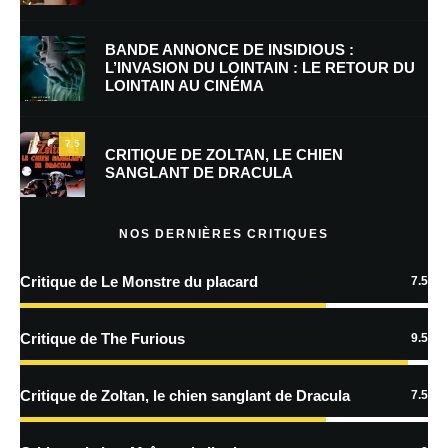
BANDE ANNONCE DE INSIDIOUS :
L’INVASION DU LOINTAIN : LE RETOUR DU
LOINTAIN AU CINÉMA
Enregistrer mon nom, mon e-mail et mon site dans le navigateur pour
mon prochain commentaire.
7.5
Prévenez-moi de tous les nouveaux commentaires par e-mail.
CRITIQUE DE ZOLTAN, LE CHIEN
SANGLANT DE DRACULA
Prévenez-moi de tous les nouveaux articles par e-mail.
NOS DERNIÈRES CRITIQUES
Critique de Le Monstre du placard
7.5
En savoir
plus sur la façon dont les données de vos commentaires sont
Critique de The Furious
9.5
traitées
Critique de Zoltan, le chien sanglant de Dracula
7.5