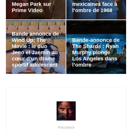
Megan Park sur
mexicaines face à
Prime Video
l’ombre de 1968
Bande annonce de
Wind Up: The
Bande-annonce de
Movie : le duo
The Shards : Ryan
Jeno et Jaemin au
Murphy plonge
cœur d’un drame
Los Angeles dans
sportif adolescent
l’ombre
Précédent