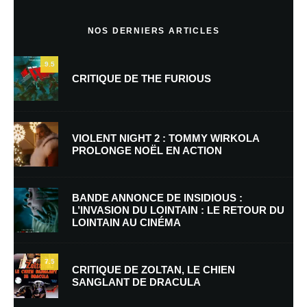
Commentaire
*
NOS DERNIERS ARTICLES
9.5
CRITIQUE DE THE FURIOUS
VIOLENT NIGHT 2 : TOMMY WIRKOLA
PROLONGE NOËL EN ACTION
Nom
*
BANDE ANNONCE DE INSIDIOUS :
L’INVASION DU LOINTAIN : LE RETOUR DU
LOINTAIN AU CINÉMA
E-mail
*
Site web
7.5
CRITIQUE DE ZOLTAN, LE CHIEN
SANGLANT DE DRACULA
Enregistrer mon nom, mon e-mail et mon site dans le navigateur pour
mon prochain commentaire.