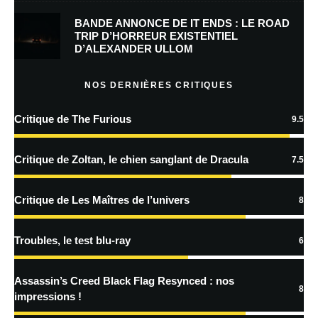
BANDE ANNONCE DE IT ENDS : LE ROAD
Prévenez-moi de tous les nouveaux commentaires par e-mail.
TRIP D’HORREUR EXISTENTIEL
D’ALEXANDER ULLOM
Prévenez-moi de tous les nouveaux articles par e-mail.
NOS DERNIÈRES CRITIQUES
Critique de The Furious
9.5
En savoir
plus sur la façon dont les données de vos commentaires sont
Critique de Zoltan, le chien sanglant de Dracula
7.5
traitées
Critique de Les Maîtres de l’univers
8
Troubles, le test blu-ray
6
Assassin’s Creed Black Flag Resynced : nos
8
impressions !