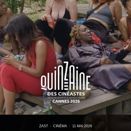
ZAST
·
CINÉMA
·
11 MAI 2026