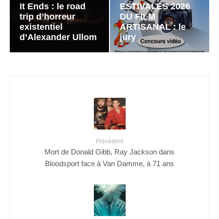
It Ends : le road
ESTIVALES 2026
trip d’horreur
DU FILM
existentiel
ARTISANAL : le
d’Alexander Ullom
jury
Précédent
Mort de Donald Gibb, Ray Jackson dans
Bloodsport face à Van Damme, à 71 ans