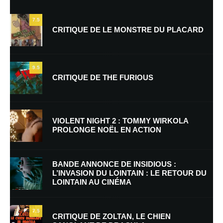
7.5
CRITIQUE DE LE MONSTRE DU PLACARD
9.5
CRITIQUE DE THE FURIOUS
Nom
*
VIOLENT NIGHT 2 : TOMMY WIRKOLA
PROLONGE NOËL EN ACTION
E-mail
*
Site web
BANDE ANNONCE DE INSIDIOUS :
L’INVASION DU LOINTAIN : LE RETOUR DU
LOINTAIN AU CINÉMA
Enregistrer mon nom, mon e-mail et mon site dans le navigateur pour
mon prochain commentaire.
7.5
Prévenez-moi de tous les nouveaux commentaires par e-mail.
CRITIQUE DE ZOLTAN, LE CHIEN