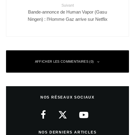
Suivant
Bande-annonce de Human Vapor (Gasu
Ningen) : l’Homme Gaz arrive sur Netflix
AFFICHER LES COMMENTAIRES (0)
Laisser un commentaire
NOS RÉSEAUX SOCIAUX
Votre adresse e-mail ne sera pas publiée.
Les champs obligatoires sont
indiqués avec
*
Commentaire
*
NOS DERNIERS ARTICLES