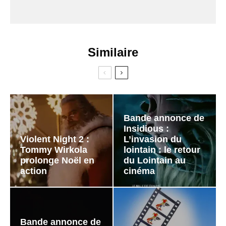
Similaire
Bande annonce de
Insidious :
Violent Night 2 :
L’invasion du
Tommy Wirkola
lointain : le retour
prolonge Noël en
du Lointain au
action
cinéma
Bande annonce de