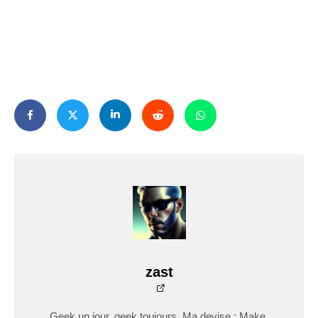
zast
Geek un jour, geek toujours. Ma devise : Make,