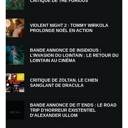
CRITIQUE DE THE FURIOUS
VIOLENT NIGHT 2 : TOMMY WIRKOLA
PROLONGE NOËL EN ACTION
Nom
*
BANDE ANNONCE DE INSIDIOUS :
L’INVASION DU LOINTAIN : LE RETOUR DU
LOINTAIN AU CINÉMA
E-mail
*
Site web
7.5
CRITIQUE DE ZOLTAN, LE CHIEN
SANGLANT DE DRACULA
Enregistrer mon nom, mon e-mail et mon site dans le navigateur pour
mon prochain commentaire.
BANDE ANNONCE DE IT ENDS : LE ROAD
Prévenez-moi de tous les nouveaux commentaires par e-mail.
TRIP D’HORREUR EXISTENTIEL
D’ALEXANDER ULLOM
Prévenez-moi de tous les nouveaux articles par e-mail.