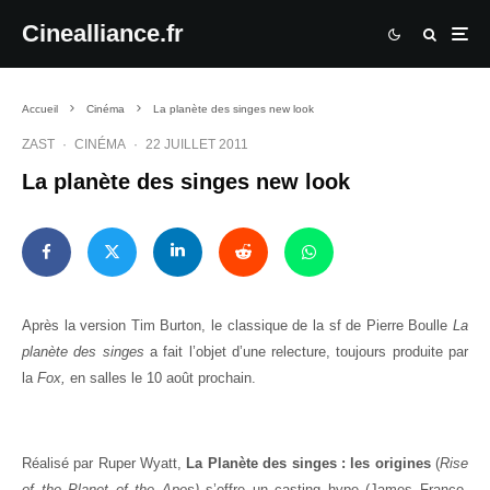
Cinealliance.fr
Accueil
Cinéma
La planète des singes new look
ZAST
·
CINÉMA
·
22 JUILLET 2011
La planète des singes new look
Après la version Tim Burton, le classique de la sf de Pierre Boulle
La
planète des singes
a fait l’objet d’une relecture, toujours produite par
la
Fox,
en salles le 10 août prochain.
Réalisé par Ruper Wyatt,
La Planète des singes : les origines
(
Rise
of the Planet of the Apes)
s’offre un casting hype (James Franco,