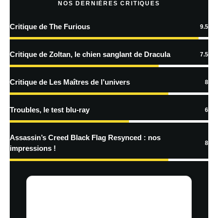
NOS DERNIÈRES CRITIQUES
Critique de The Furious
9.5
En savoir
plus sur la façon dont les données de vos commentaires sont
Critique de Zoltan, le chien sanglant de Dracula
7.5
traitées
Critique de Les Maîtres de l’univers
8
Troubles, le test blu-ray
6
Assassin’s Creed Black Flag Resynced : nos
8
impressions !