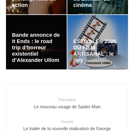
action
cinéma
Bande annonce de
It Ends : le road
ESTIVALES 2026
trip d’horreur
DU FILM
existentiel
ARTISANAL : le
d’Alexander Ullom
jury
Précédent
Le nouveau visage de Spider-Man
Suivant
Le trailer de la nouvelle réalisation de George