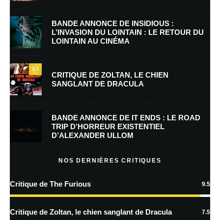
Nom
*
BANDE ANNONCE DE INSIDIOUS :
L’INVASION DU LOINTAIN : LE RETOUR DU
LOINTAIN AU CINÉMA
E-mail
*
Site web
7.5
CRITIQUE DE ZOLTAN, LE CHIEN
SANGLANT DE DRACULA
Enregistrer mon nom, mon e-mail et mon site dans le navigateur pour
mon prochain commentaire.
BANDE ANNONCE DE IT ENDS : LE ROAD
Prévenez-moi de tous les nouveaux commentaires par e-mail.
TRIP D’HORREUR EXISTENTIEL
D’ALEXANDER ULLOM
Prévenez-moi de tous les nouveaux articles par e-mail.
NOS DERNIÈRES CRITIQUES
Critique de The Furious
9.5
En savoir
plus sur la façon dont les données de vos commentaires sont
Critique de Zoltan, le chien sanglant de Dracula
7.5
traitées