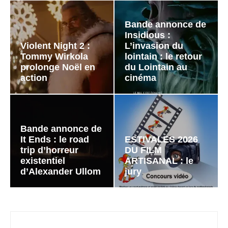
Bande annonce de
Insidious :
Violent Night 2 :
L’invasion du
Tommy Wirkola
lointain : le retour
prolonge Noël en
du Lointain au
action
cinéma
Bande annonce de
It Ends : le road
ESTIVALES 2026
trip d’horreur
DU FILM
existentiel
ARTISANAL : le
d’Alexander Ullom
jury