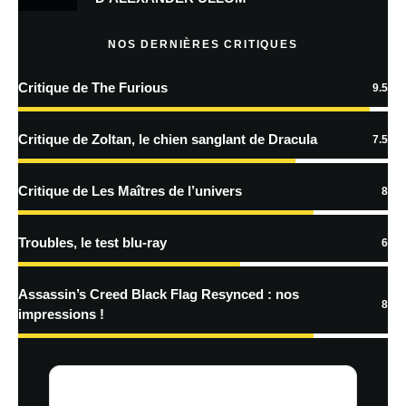
NOS DERNIÈRES CRITIQUES
Critique de The Furious
9.5
Nom
*
Critique de Zoltan, le chien sanglant de Dracula
7.5
E-mail
Critique de Les Maîtres de l’univers
*
Site web
8
Troubles, le test blu-ray
6
Enregistrer mon nom, mon e-mail et mon site dans le navigateur pour
mon prochain commentaire.
Assassin’s Creed Black Flag Resynced : nos
8
impressions !
Prévenez-moi de tous les nouveaux commentaires par e-mail.
Prévenez-moi de tous les nouveaux articles par e-mail.