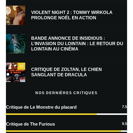
VIOLENT NIGHT 2 : TOMMY WIRKOLA
PROLONGE NOËL EN ACTION
E-mail
*
Site web
BANDE ANNONCE DE INSIDIOUS :
L’INVASION DU LOINTAIN : LE RETOUR DU
LOINTAIN AU CINÉMA
Enregistrer mon nom, mon e-mail et mon site dans le navigateur pour
mon prochain commentaire.
7.5
Prévenez-moi de tous les nouveaux commentaires par e-mail.
CRITIQUE DE ZOLTAN, LE CHIEN
SANGLANT DE DRACULA
Prévenez-moi de tous les nouveaux articles par e-mail.
NOS DERNIÈRES CRITIQUES
Critique de Le Monstre du placard
7.5
En savoir
plus sur la façon dont les données de vos commentaires sont
Critique de The Furious
9.5
traitées