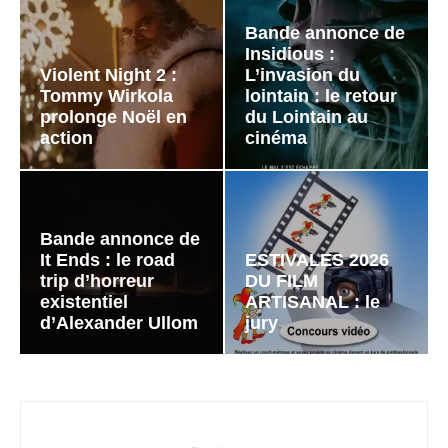
Bande annonce de
Insidious :
Violent Night 2 :
L’invasion du
Tommy Wirkola
lointain : le retour
prolonge Noël en
du Lointain au
action
cinéma
Bande annonce de
It Ends : le road
ESTIVALES 2026
trip d’horreur
DU FILM
existentiel
ARTISANAL : le
d’Alexander Ullom
jury