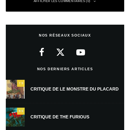
AFFICHER LES COMMENTAIRES (0)
Laisser un commentaire
NOS RÉSEAUX SOCIAUX
Votre adresse e-mail ne sera pas publiée.
Les champs obligatoires sont
indiqués avec
*
Commentaire
*
NOS DERNIERS ARTICLES
7.5
CRITIQUE DE LE MONSTRE DU PLACARD
9.5
CRITIQUE DE THE FURIOUS
Nom
*