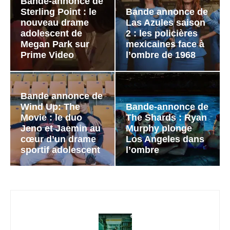
Bande-annonce de
Sterling Point : le
Bande annonce de
nouveau drame
Las Azules saison
adolescent de
2 : les policières
Megan Park sur
mexicaines face à
Prime Video
l’ombre de 1968
Bande annonce de
Wind Up: The
Bande-annonce de
Movie : le duo
The Shards : Ryan
Jeno et Jaemin au
Murphy plonge
cœur d’un drame
Los Angeles dans
sportif adolescent
l’ombre