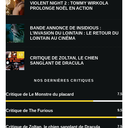
VIOLENT NIGHT 2 : TOMMY WIRKOLA
PROLONGE NOËL EN ACTION
E-mail
*
Site web
BANDE ANNONCE DE INSIDIOUS :
L’INVASION DU LOINTAIN : LE RETOUR DU
LOINTAIN AU CINÉMA
Enregistrer mon nom, mon e-mail et mon site dans le navigateur pour
mon prochain commentaire.
7.5
Prévenez-moi de tous les nouveaux commentaires par e-mail.
CRITIQUE DE ZOLTAN, LE CHIEN
SANGLANT DE DRACULA
Prévenez-moi de tous les nouveaux articles par e-mail.
NOS DERNIÈRES CRITIQUES
Critique de Le Monstre du placard
7.5
En savoir
plus sur la façon dont les données de vos commentaires sont
Critique de The Furious
9.5
traitées
Critique de Zoltan, le chien sanglant de Dracula
7.5